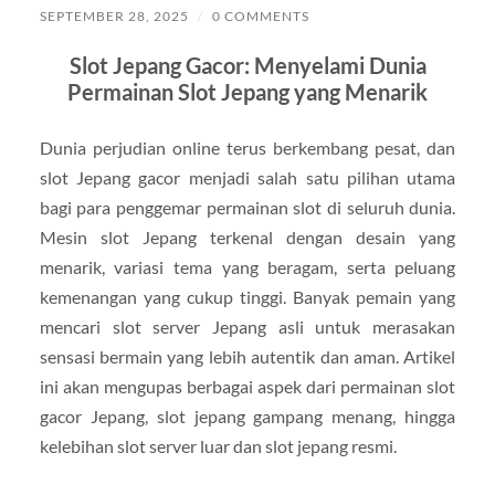
SEPTEMBER 28, 2025
/
0 COMMENTS
Slot Jepang Gacor: Menyelami Dunia
Permainan Slot Jepang yang Menarik
Dunia perjudian online terus berkembang pesat, dan
slot Jepang gacor menjadi salah satu pilihan utama
bagi para penggemar permainan slot di seluruh dunia.
Mesin slot Jepang terkenal dengan desain yang
menarik, variasi tema yang beragam, serta peluang
kemenangan yang cukup tinggi. Banyak pemain yang
mencari slot server Jepang asli untuk merasakan
sensasi bermain yang lebih autentik dan aman. Artikel
ini akan mengupas berbagai aspek dari permainan slot
gacor Jepang, slot jepang gampang menang, hingga
kelebihan slot server luar dan slot jepang resmi.