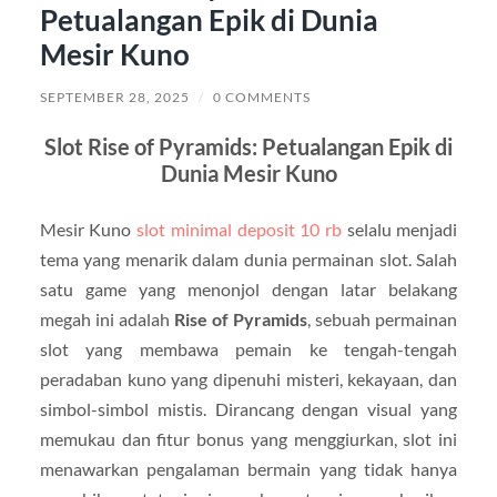
Petualangan Epik di Dunia
Mesir Kuno
SEPTEMBER 28, 2025
/
0 COMMENTS
Slot Rise of Pyramids: Petualangan Epik di
Dunia Mesir Kuno
Mesir Kuno
slot minimal deposit 10 rb
selalu menjadi
tema yang menarik dalam dunia permainan slot. Salah
satu game yang menonjol dengan latar belakang
megah ini adalah
Rise of Pyramids
, sebuah permainan
slot yang membawa pemain ke tengah-tengah
peradaban kuno yang dipenuhi misteri, kekayaan, dan
simbol-simbol mistis. Dirancang dengan visual yang
memukau dan fitur bonus yang menggiurkan, slot ini
menawarkan pengalaman bermain yang tidak hanya