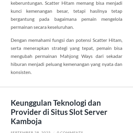
keberuntungan. Scatter Hitam memang bisa menjadi
kunci kemenangan besar, tetapi hasilnya tetap
bergantung pada bagaimana pemain mengelola
permainan secara keseluruhan.
Dengan memahami fungsi dan potensi Scatter Hitam,
serta menerapkan strategi yang tepat, pemain bisa
mengubah permainan Mahjong Ways dari sekadar
hiburan menjadi peluang kemenangan yang nyata dan
konsisten.
Keunggulan Teknologi dan
Provider di Situs Slot Server
Kamboja
SEPTEMBER 28, 2025
/
0 COMMENTS