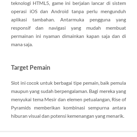
teknologi HTML5, game ini berjalan lancar di sistem
operasi iOS dan Android tanpa perlu mengunduh
aplikasi tambahan. Antarmuka pengguna yang
responsif dan navigasi yang mudah membuat
permainan ini nyaman dimainkan kapan saja dan di
mana saja.
Target Pemain
Slot ini cocok untuk berbagai tipe pemain, baik pemula
maupun yang sudah berpengalaman. Bagi mereka yang
menyukai tema Mesir dan elemen petualangan, Rise of
Pyramids memberikan kombinasi sempurna antara
hiburan visual dan potensi kemenangan yang menarik.