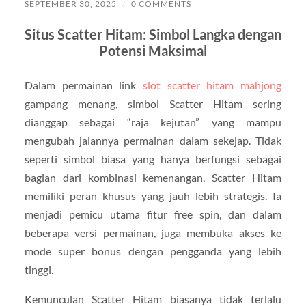
SEPTEMBER 30, 2025
/
0 COMMENTS
Situs Scatter Hitam: Simbol Langka dengan
Potensi Maksimal
Dalam permainan link
slot scatter hitam mahjong
gampang menang, simbol Scatter Hitam sering
dianggap sebagai “raja kejutan” yang mampu
mengubah jalannya permainan dalam sekejap. Tidak
seperti simbol biasa yang hanya berfungsi sebagai
bagian dari kombinasi kemenangan, Scatter Hitam
memiliki peran khusus yang jauh lebih strategis. Ia
menjadi pemicu utama fitur free spin, dan dalam
beberapa versi permainan, juga membuka akses ke
mode super bonus dengan pengganda yang lebih
tinggi.
Kemunculan Scatter Hitam biasanya tidak terlalu