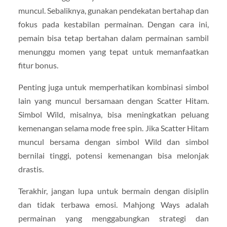
muncul. Sebaliknya, gunakan pendekatan bertahap dan
fokus pada kestabilan permainan. Dengan cara ini,
pemain bisa tetap bertahan dalam permainan sambil
menunggu momen yang tepat untuk memanfaatkan
fitur bonus.
Penting juga untuk memperhatikan kombinasi simbol
lain yang muncul bersamaan dengan Scatter Hitam.
Simbol Wild, misalnya, bisa meningkatkan peluang
kemenangan selama mode free spin. Jika Scatter Hitam
muncul bersama dengan simbol Wild dan simbol
bernilai tinggi, potensi kemenangan bisa melonjak
drastis.
Terakhir, jangan lupa untuk bermain dengan disiplin
dan tidak terbawa emosi. Mahjong Ways adalah
permainan yang menggabungkan strategi dan