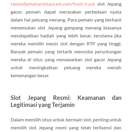
tasteofjamaicarestaurant.com/food-truck
slot Jepang
gacor, pemain dapat merasakan perbedaan nyata
dalam hal peluang menang. Para pemain yang berhasil
menemukan slot Jepang gampang menang biasanya
mendapatkan hadiah yang lebih besar, terutama jika
mereka memilih mesin slot dengan RTP yang tinggi.
Banyak pemain yang tertarik mencoba peruntungan
mereka di situs yang menawarkan slot gacor Jepang
untuk meningkatkan peluang mereka meraih
kemenangan besar.
Slot Jepang Resmi: Keamanan dan
Legitimasi yang Terjamin
Dalam memilih situs untuk bermain slot, penting untuk
memilih slot Jepang resmi yang telah terlisensi dan