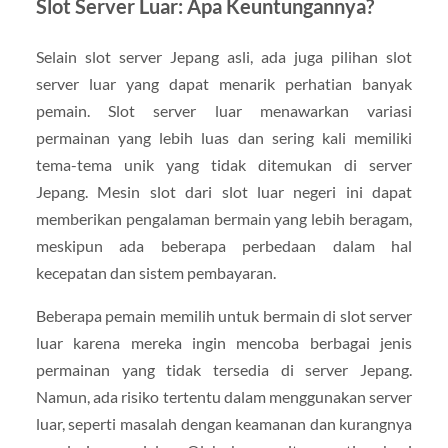
Slot Server Luar: Apa Keuntungannya?
Selain slot server Jepang asli, ada juga pilihan slot
server luar yang dapat menarik perhatian banyak
pemain. Slot server luar menawarkan variasi
permainan yang lebih luas dan sering kali memiliki
tema-tema unik yang tidak ditemukan di server
Jepang. Mesin slot dari slot luar negeri ini dapat
memberikan pengalaman bermain yang lebih beragam,
meskipun ada beberapa perbedaan dalam hal
kecepatan dan sistem pembayaran.
Beberapa pemain memilih untuk bermain di slot server
luar karena mereka ingin mencoba berbagai jenis
permainan yang tidak tersedia di server Jepang.
Namun, ada risiko tertentu dalam menggunakan server
luar, seperti masalah dengan keamanan dan kurangnya