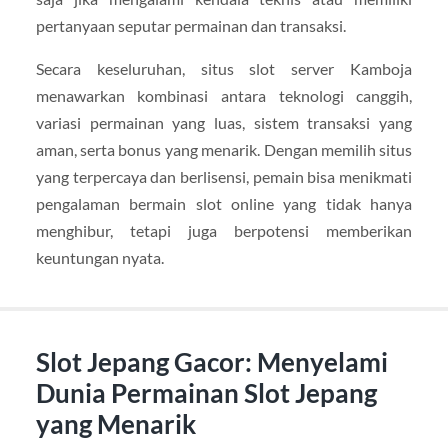
pertanyaan seputar permainan dan transaksi.
Secara keseluruhan, situs slot server Kamboja
menawarkan kombinasi antara teknologi canggih,
variasi permainan yang luas, sistem transaksi yang
aman, serta bonus yang menarik. Dengan memilih situs
yang terpercaya dan berlisensi, pemain bisa menikmati
pengalaman bermain slot online yang tidak hanya
menghibur, tetapi juga berpotensi memberikan
keuntungan nyata.
Slot Jepang Gacor: Menyelami
Dunia Permainan Slot Jepang
yang Menarik