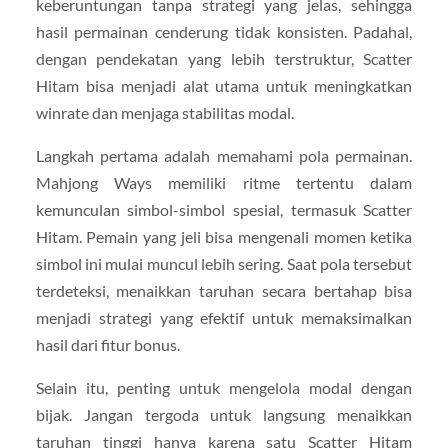
keberuntungan tanpa strategi yang jelas, sehingga
hasil permainan cenderung tidak konsisten. Padahal,
dengan pendekatan yang lebih terstruktur, Scatter
Hitam bisa menjadi alat utama untuk meningkatkan
winrate dan menjaga stabilitas modal.
Langkah pertama adalah memahami pola permainan.
Mahjong Ways memiliki ritme tertentu dalam
kemunculan simbol-simbol spesial, termasuk Scatter
Hitam. Pemain yang jeli bisa mengenali momen ketika
simbol ini mulai muncul lebih sering. Saat pola tersebut
terdeteksi, menaikkan taruhan secara bertahap bisa
menjadi strategi yang efektif untuk memaksimalkan
hasil dari fitur bonus.
Selain itu, penting untuk mengelola modal dengan
bijak. Jangan tergoda untuk langsung menaikkan
taruhan tinggi hanya karena satu Scatter Hitam