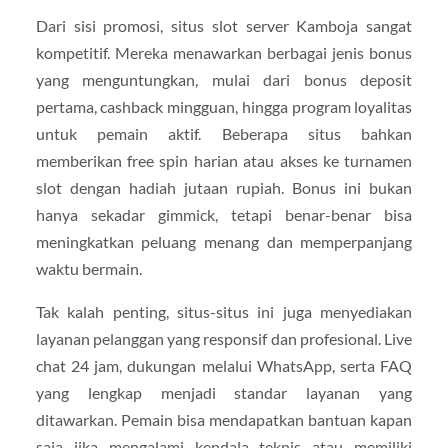
Dari sisi promosi, situs slot server Kamboja sangat
kompetitif. Mereka menawarkan berbagai jenis bonus
yang menguntungkan, mulai dari bonus deposit
pertama, cashback mingguan, hingga program loyalitas
untuk pemain aktif. Beberapa situs bahkan
memberikan free spin harian atau akses ke turnamen
slot dengan hadiah jutaan rupiah. Bonus ini bukan
hanya sekadar gimmick, tetapi benar-benar bisa
meningkatkan peluang menang dan memperpanjang
waktu bermain.
Tak kalah penting, situs-situs ini juga menyediakan
layanan pelanggan yang responsif dan profesional. Live
chat 24 jam, dukungan melalui WhatsApp, serta FAQ
yang lengkap menjadi standar layanan yang
ditawarkan. Pemain bisa mendapatkan bantuan kapan
saja jika mengalami kendala teknis atau memiliki