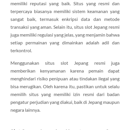
memiliki reputasi yang baik. Situs yang resmi dan
terpercaya biasanya memiliki sistem keamanan yang
sangat baik, termasuk enkripsi data dan metode
transaksi yang aman. Selain itu, situs slot Jepang resmi
juga memiliki regulasi yang jelas, yang menjamin bahwa
setiap permainan yang dimainkan adalah adil dan
terkontrol.
Menggunakan situs slot Jepang resmi juga
memberikan kenyamanan karena pemain dapat
menghindari risiko penipuan atau tindakan ilegal yang
bisa merugikan. Oleh karena itu, pastikan untuk selalu
memilih situs yang memiliki izin resmi dari badan
pengatur perjudian yang diakui, baik di Jepang maupun
negara lainnya.