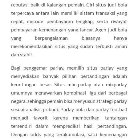
reputasi baik di kalangan pemain. Ciri situs judi bola
terpercaya antara lain memiliki sistem transaksi yang
cepat, metode pembayaran lengkap, serta riwayat
pembayaran kemenangan yang lancar. Agen judi bola
yang berpengalaman biasanya hanya
merekomendasikan situs yang sudah terbukti aman
dan stabil.
Bagi penggemar parlay, memilih situs parlay yang
menyediakan banyak pilihan pertandingan adalah
keuntungan besar. Situs mix parlay atau mixparlay
umumnya menawarkan kombinasi liga dari berbagai
negara, sehingga pemain bisa menyusun strategi parlay
sesuai analisis pribadi. Parlay bola dan parlay football
menjadi favorit karena memberikan tantangan
tersendiri dalam memprediksi hasil pertandingan.
Dengan odds yang terakumulasi, satu kemenangan