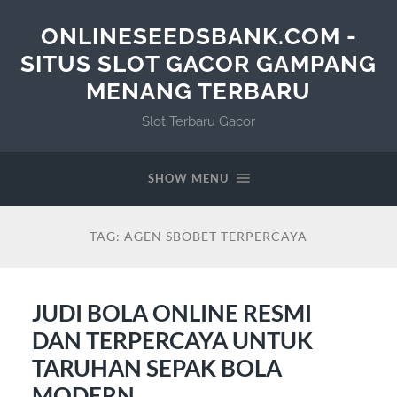
ONLINESEEDSBANK.COM -
SITUS SLOT GACOR GAMPANG
MENANG TERBARU
Slot Terbaru Gacor
SHOW MENU
TAG:
AGEN SBOBET TERPERCAYA
JUDI BOLA ONLINE RESMI
DAN TERPERCAYA UNTUK
TARUHAN SEPAK BOLA
MODERN