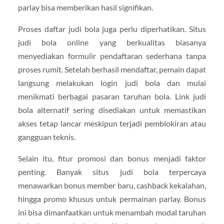
parlay bisa memberikan hasil signifikan.
Proses daftar judi bola juga perlu diperhatikan. Situs
judi bola online yang berkualitas biasanya
menyediakan formulir pendaftaran sederhana tanpa
proses rumit. Setelah berhasil mendaftar, pemain dapat
langsung melakukan login judi bola dan mulai
menikmati berbagai pasaran taruhan bola. Link judi
bola alternatif sering disediakan untuk memastikan
akses tetap lancar meskipun terjadi pemblokiran atau
gangguan teknis.
Selain itu, fitur promosi dan bonus menjadi faktor
penting. Banyak situs judi bola terpercaya
menawarkan bonus member baru, cashback kekalahan,
hingga promo khusus untuk permainan parlay. Bonus
ini bisa dimanfaatkan untuk menambah modal taruhan