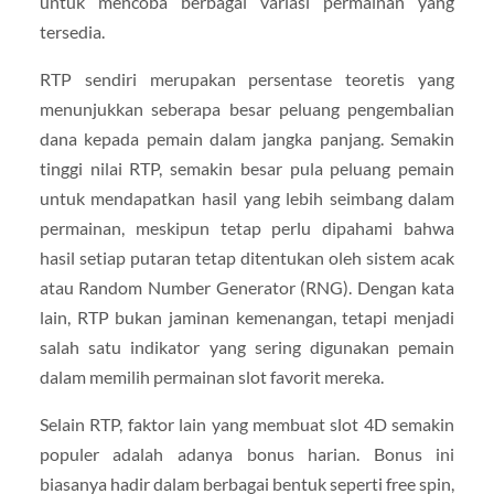
untuk mencoba berbagai variasi permainan yang
tersedia.
RTP sendiri merupakan persentase teoretis yang
menunjukkan seberapa besar peluang pengembalian
dana kepada pemain dalam jangka panjang. Semakin
tinggi nilai RTP, semakin besar pula peluang pemain
untuk mendapatkan hasil yang lebih seimbang dalam
permainan, meskipun tetap perlu dipahami bahwa
hasil setiap putaran tetap ditentukan oleh sistem acak
atau Random Number Generator (RNG). Dengan kata
lain, RTP bukan jaminan kemenangan, tetapi menjadi
salah satu indikator yang sering digunakan pemain
dalam memilih permainan slot favorit mereka.
Selain RTP, faktor lain yang membuat slot 4D semakin
populer adalah adanya bonus harian. Bonus ini
biasanya hadir dalam berbagai bentuk seperti free spin,