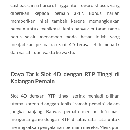
cashback, misi harian, hingga fitur reward khusus yang
diberikan kepada pemain aktif. Bonus harian
memberikan nilai tambah karena memungkinkan
pemain untuk menikmati lebih banyak putaran tanpa
harus selalu menambah modal besar. Inilah yang
menjadikan permainan slot 4D terasa lebih menarik
dan variatif dari waktu ke waktu.
Daya Tarik Slot 4D dengan RTP Tinggi di
Kalangan Pemain
Slot 4D dengan RTP tinggi sering menjadi pilihan
utama karena dianggap lebih “ramah pemain” dalam
jangka panjang. Banyak pemain mencari informasi
mengenai game dengan RTP di atas rata-rata untuk
meningkatkan pengalaman bermain mereka. Meskipun