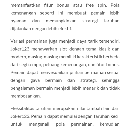
memanfaatkan fitur bonus atau free spin. Pola
kemenangan seperti ini membuat pemain lebih
nyaman dan memungkinkan strategi taruhan
dijalankan dengan lebih efektif.
Variasi permainan juga menjadi daya tarik tersendiri.
Joker123 menawarkan slot dengan tema klasik dan
modern, masing-masing memiliki karakteristik berbeda
dari segi tempo, peluang kemenangan, dan fitur bonus.
Pemain dapat menyesuaikan pilihan permainan sesuai
dengan gaya bermain dan strategi, sehingga
pengalaman bermain menjadi lebih menarik dan tidak
membosankan.
Fleksibilitas taruhan merupakan nilai tambah lain dari
Joker123. Pemain dapat memulai dengan taruhan kecil
untuk mengenali pola permainan, kemudian