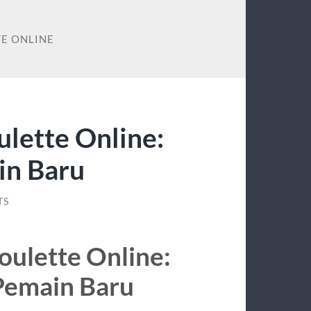
TE ONLINE
lette Online:
in Baru
TS
ulette Online:
Pemain Baru