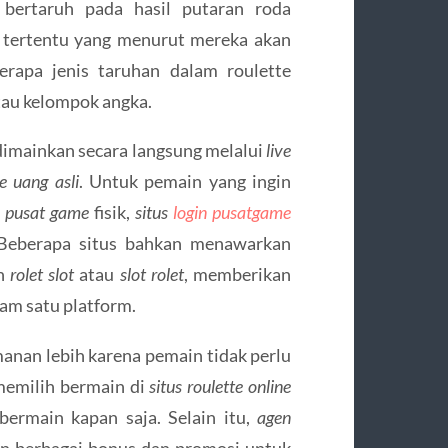
bertaruh pada hasil putaran roda
i tertentu yang menurut mereka akan
erapa jenis taruhan dalam roulette
tau kelompok angka.
dimainkan secara langsung melalui
live
ne uang asli
. Untuk pemain yang ingin
e
pusat game
fisik,
situs
login pusatgame
 Beberapa situs bahkan menawarkan
an
rolet slot
atau
slot rolet
, memberikan
am satu platform.
nan lebih karena pemain tidak perlu
 memilih bermain di
situs roulette online
ermain kapan saja. Selain itu,
agen
an berbagai bonus dan promosi untuk