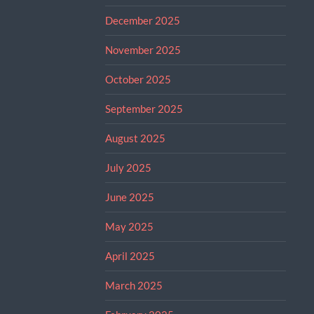
December 2025
November 2025
October 2025
September 2025
August 2025
July 2025
June 2025
May 2025
April 2025
March 2025