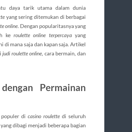
satu daya tarik utama dalam dunia
tte
yang sering ditemukan di berbagai
te online
. Dengan popularitasnya yang
lih ke
roulette online terpercaya
yang
di mana saja dan kapan saja. Artikel
i
judi roulette online
, cara bermain, dan
 dengan Permainan
 populer di
casino roulette
di seluruh
 yang dibagi menjadi beberapa bagian