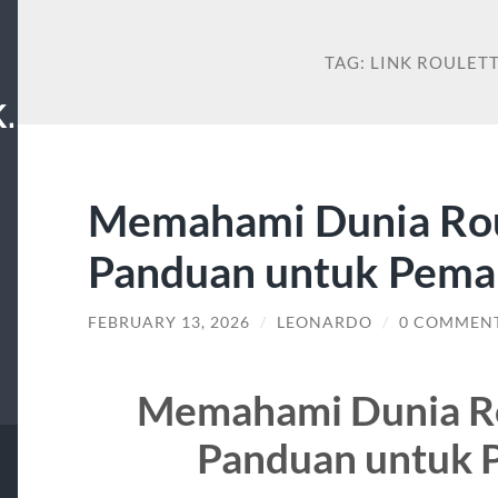
TAG:
LINK ROULET
K.COM
Memahami Dunia Rou
Panduan untuk Pema
FEBRUARY 13, 2026
/
LEONARDO
/
0 COMMEN
Memahami Dunia Ro
Panduan untuk 