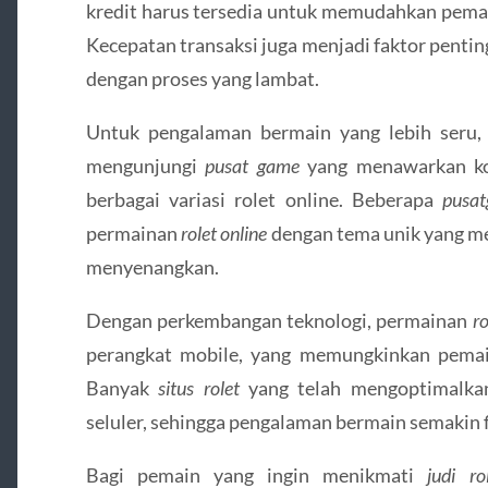
kredit harus tersedia untuk memudahkan pemai
Kecepatan transaksi juga menjadi faktor penti
dengan proses yang lambat.
Untuk pengalaman bermain yang lebih seru,
mengunjungi
pusat game
yang menawarkan kol
berbagai variasi rolet online. Beberapa
pusa
permainan
rolet online
dengan tema unik yang 
menyenangkan.
Dengan perkembangan teknologi, permainan
ro
perangkat mobile, yang memungkinkan pemai
Banyak
situs rolet
yang telah mengoptimalkan
seluler, sehingga pengalaman bermain semakin f
Bagi pemain yang ingin menikmati
judi ro