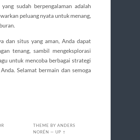
yang sudah berpengalaman adalah
arkan peluang nyata untuk menang,
buran.
ya dan situs yang aman, Anda dapat
gan tenang, sambil mengeksplorasi
ragu untuk mencoba berbagai strategi
 Anda. Selamat bermain dan semoga
OR
THEME BY
ANDERS
NORÉN
—
UP ↑