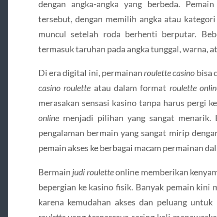
dengan angka-angka yang berbeda. Pemain 
tersebut, dengan memilih angka atau kategor
muncul setelah roda berhenti berputar. Beb
termasuk taruhan pada angka tunggal, warna, a
Di era digital ini, permainan
roulette casino
bisa 
casino roulette
atau dalam format
roulette onli
merasakan sensasi kasino tanpa harus pergi k
online
menjadi pilihan yang sangat menarik.
pengalaman bermain yang sangat mirip deng
pemain akses ke berbagai macam permainan dal
Bermain
judi roulette
online memberikan kenyama
bepergian ke kasino fisik. Banyak pemain kini
karena kemudahan akses dan peluang untuk b
roulette
yang terpercaya sering kali menawark