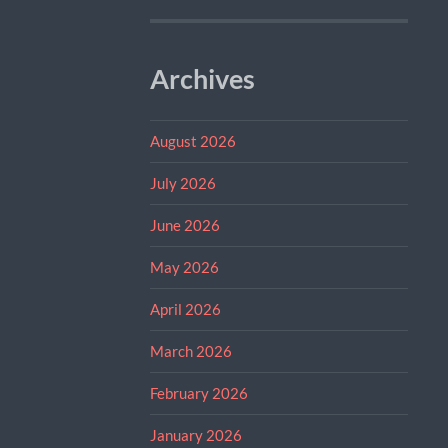
Archives
August 2026
July 2026
June 2026
May 2026
April 2026
March 2026
February 2026
January 2026