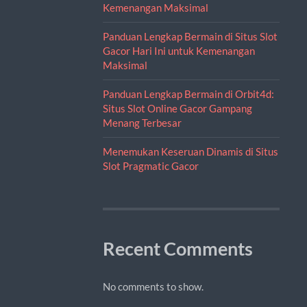
Kemenangan Maksimal
Panduan Lengkap Bermain di Situs Slot
Gacor Hari Ini untuk Kemenangan
Maksimal
Panduan Lengkap Bermain di Orbit4d:
Situs Slot Online Gacor Gampang
Menang Terbesar
Menemukan Keseruan Dinamis di Situs
Slot Pragmatic Gacor
Recent Comments
No comments to show.