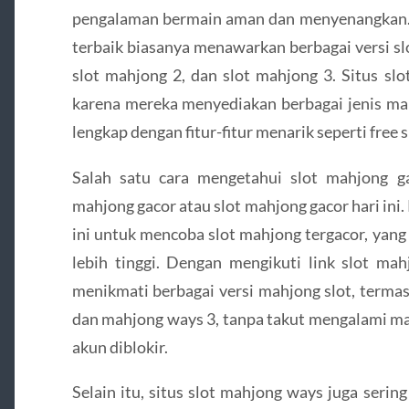
pengalaman bermain aman dan menyenangkan. S
terbaik biasanya menawarkan berbagai versi sl
slot mahjong 2, dan slot mahjong 3. Situs sl
karena mereka menyediakan berbagai jenis mahj
lengkap dengan fitur-fitur menarik seperti free 
Salah satu cara mengetahui slot mahjong g
mahjong gacor atau slot mahjong gacor hari in
ini untuk mencoba slot mahjong tergacor, yang
lebih tinggi. Dengan mengikuti link slot ma
menikmati berbagai versi mahjong slot, terma
dan mahjong ways 3, tanpa takut mengalami mas
akun diblokir.
Selain itu, situs slot mahjong ways juga ser