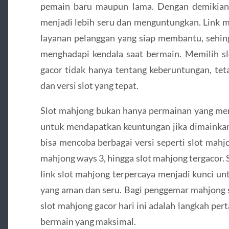
pemain baru maupun lama. Dengan demikian
menjadi lebih seru dan menguntungkan. Link m
layanan pelanggan yang siap membantu, sehing
menghadapi kendala saat bermain. Memilih sl
gacor tidak hanya tentang keberuntungan, teta
dan versi slot yang tepat.
Slot mahjong bukan hanya permainan yang meng
untuk mendapatkan keuntungan jika dimainkan
bisa mencoba berbagai versi seperti slot mahj
mahjong ways 3, hingga slot mahjong tergacor. 
link slot mahjong terpercaya menjadi kunci 
yang aman dan seru. Bagi penggemar mahjong s
slot mahjong gacor hari ini adalah langkah p
bermain yang maksimal.