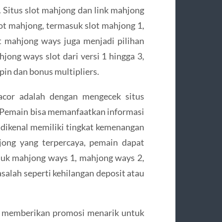
itus slot mahjong dan link mahjong
ot mahjong, termasuk slot mahjong 1,
ot mahjong ways juga menjadi pilihan
ong ways slot dari versi 1 hingga 3,
spin dan bonus multipliers.
acor adalah dengan mengecek situs
i. Pemain bisa memanfaatkan informasi
 dikenal memiliki tingkat kemenangan
hjong yang terpercaya, pemain dapat
suk mahjong ways 1, mahjong ways 2,
alah seperti kehilangan deposit atau
ing memberikan promosi menarik untuk