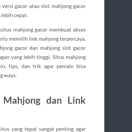
versi gacor atau slot mahjong gacor
lebih cepat.
n situs mahjong gacor membuat akses
rlu memilih link mahjong terpercaya,
hjong gacor dan mahjong slot gacor
gan yang lebih tinggi. Situs mahjong
n, tips, dan trik agar pemain bisa
g ways.
t Mahjong dan Link
itus yang tepat sangat penting agar