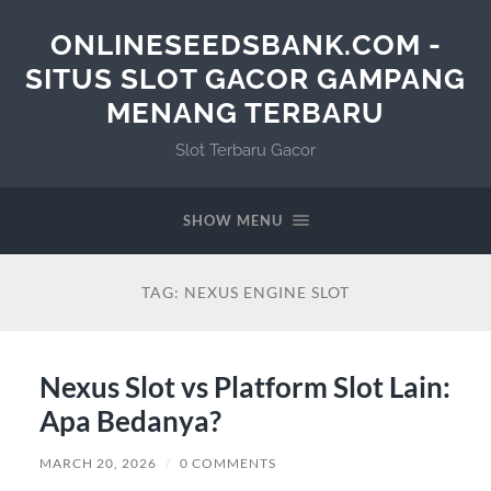
ONLINESEEDSBANK.COM -
SITUS SLOT GACOR GAMPANG
MENANG TERBARU
Slot Terbaru Gacor
SHOW MENU
TAG:
NEXUS ENGINE SLOT
Nexus Slot vs Platform Slot Lain:
Apa Bedanya?
MARCH 20, 2026
/
0 COMMENTS