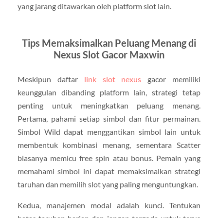
yang jarang ditawarkan oleh platform slot lain.
Tips Memaksimalkan Peluang Menang di
Nexus Slot Gacor Maxwin
Meskipun daftar
link slot nexus
gacor memiliki
keunggulan dibanding platform lain, strategi tetap
penting untuk meningkatkan peluang menang.
Pertama, pahami setiap simbol dan fitur permainan.
Simbol Wild dapat menggantikan simbol lain untuk
membentuk kombinasi menang, sementara Scatter
biasanya memicu free spin atau bonus. Pemain yang
memahami simbol ini dapat memaksimalkan strategi
taruhan dan memilih slot yang paling menguntungkan.
Kedua, manajemen modal adalah kunci. Tentukan