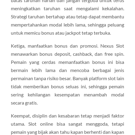
batas taruhan harian dan jangan tergoda untuk terus
meningkatkan taruhan saat mengalami kekalahan.
Strategi taruhan bertahap atau tetap dapat membantu
mempertahankan modal lebih lama, sehingga peluang
untuk memicu bonus atau jackpot tetap terbuka.
Ketiga, manfaatkan bonus dan promosi. Nexus Slot
menawarkan bonus deposit, cashback, dan free spin.
Pemain yang cerdas memanfaatkan bonus ini bisa
bermain lebih lama dan mencoba berbagai jenis
permainan tanpa risiko besar. Banyak platform slot lain
tidak memberikan bonus seluas ini, sehingga pemain
sering kehilangan kesempatan menambah modal
secara gratis.
Keempat, disiplin dan kesabaran tetap menjadi faktor
utama. Slot online bisa sangat menggoda, tetapi
pemain yang bijak akan tahu kapan berhenti dan kapan