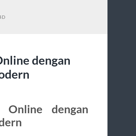
4D
Online dengan
odern
t Online dengan
dern