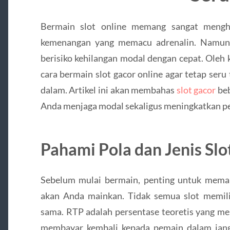
Bermain slot online memang sangat mengh
kemenangan yang memacu adrenalin. Namun, 
berisiko kehilangan modal dengan cepat. Oleh 
cara bermain slot gacor online agar tetap ser
dalam. Artikel ini akan membahas
slot gacor
beb
Anda menjaga modal sekaligus meningkatkan p
Pahami Pola dan Jenis Slo
Sebelum mulai bermain, penting untuk memah
akan Anda mainkan. Tidak semua slot memili
sama. RTP adalah persentase teoretis yang me
membayar kembali kepada pemain dalam jang