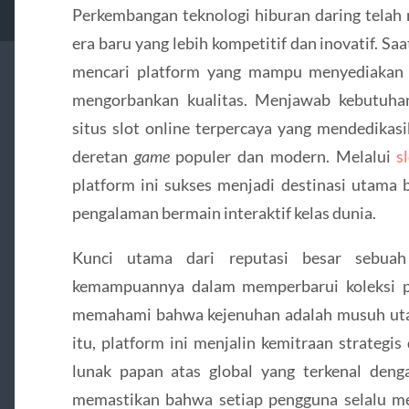
Perkembangan teknologi hiburan daring telah
era baru yang lebih kompetitif dan inovatif. Saa
mencari platform yang mampu menyediakan v
mengorbankan kualitas. Menjawab kebutuha
situs slot online terpercaya yang mendedika
deretan
game
populer dan modern. Melalui
s
platform ini sukses menjadi destinasi utama
pengalaman bermain interaktif kelas dunia.
Kunci utama dari reputasi besar sebuah 
kemampuannya dalam memperbarui koleksi p
memahami bahwa kejenuhan adalah musuh utam
itu, platform ini menjalin kemitraan strategi
lunak papan atas global yang terkenal denga
memastikan bahwa setiap pengguna selalu mem