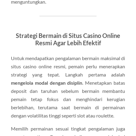
menguntungkan.
Strategi Bermain di Situs Casino Online
Resmi Agar Lebih Efektif
Untuk mendapatkan pengalaman bermain maksimal di
situs casino online resmi, pemain perlu menerapkan
strategi yang tepat. Langkah pertama adalah
mengelola modal dengan disiplin
. Menetapkan batas
deposit dan taruhan sebelum bermain membantu
pemain tetap fokus dan menghindari kerugian
berlebihan, terutama saat bermain di permainan
dengan volatilitas tinggi seperti slot atau roulette.
Memilih permainan sesuai tingkat pengalaman juga