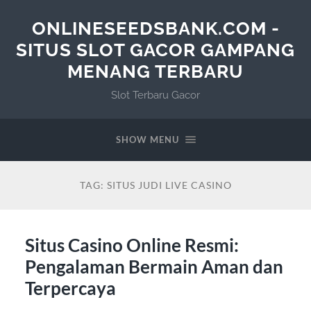
ONLINESEEDSBANK.COM -
SITUS SLOT GACOR GAMPANG
MENANG TERBARU
Slot Terbaru Gacor
SHOW MENU
TAG:
SITUS JUDI LIVE CASINO
Situs Casino Online Resmi:
Pengalaman Bermain Aman dan
Terpercaya