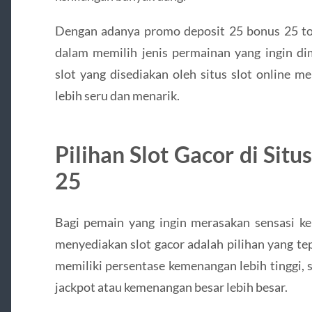
Dengan adanya promo deposit 25 bonus 25 to k
dalam memilih jenis permainan yang ingin di
slot yang disediakan oleh situs slot online
lebih seru dan menarik.
Pilihan Slot Gacor di Sit
25
Bagi pemain yang ingin merasakan sensasi ke
menyediakan slot gacor adalah pilihan yang tep
memiliki persentase kemenangan lebih tinggi,
jackpot atau kemenangan besar lebih besar.