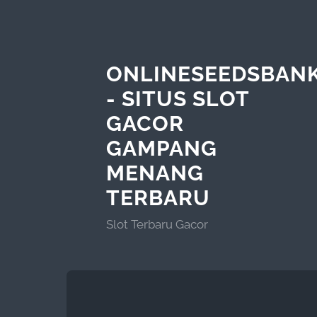
ONLINESEEDSBAN
- SITUS SLOT
GACOR
GAMPANG
MENANG
TERBARU
Slot Terbaru Gacor