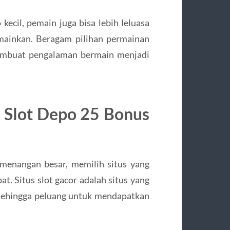
ecil, pemain juga bisa lebih leluasa
mainkan. Beragam pilihan permainan
 membuat pengalaman bermain menjadi
us Slot Depo 25 Bonus
menangan besar, memilih situs yang
at. Situs slot gacor adalah situs yang
 sehingga peluang untuk mendapatkan