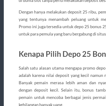
di dunia slot tanpa perlu melakukan deposit bes
Dengan hanya melakukan deposit 25 ribu, pem
yang tentunya menambah peluang untuk men
Promo ini juga tersedia untuk depo 25 bonus 
untuk para pemula yang baru bergabung di situs
Kenapa Pilih Depo 25 Bon
Salah satu alasan utama mengapa promo depo 2
adalah karena nilai deposit yang kecil namun
Banyak pemain merasa lebih aman dan nya
dengan deposit kecil. Selain itu, bonus ta
pemain untuk mencoba berbagai jenis permain
kehilangan banyak uang.