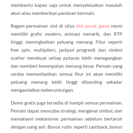
membantu kapan saja untuk menyelesaikan masalah
akun atau memberikan panduan bermain.
Ragam permainan slot di situs
slot pusat game
resmi
memiliki grafis modern, animasi menarik, dan RTP
tinggi, meningkatkan peluang menang. Fitur seperti
free spin, multipliers, jackpot progresif, dan simbol
scatter membuat setiap putaran lebih menegangkan
dan memberi kesempatan menang besar. Pemain yang
cerdas memanfaatkan semua fitur ini akan memiliki
peluang menang lebih tinggi dibanding sekadar
mengandalkan keberuntungan.
Demo gratis juga tersedia di hampir semua permainan.
Pemain dapat mencoba strategi, mengenal simbol, dan
memahami mekanisme permainan sebelum bertaruh
dengan uang asli. Bonus rutin seperti cashback, bonus