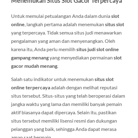
Menemukan Situs Slot Gacor Terpercaya
Untuk memulai petualangan Anda dalam dunia
slot
online
, langkah pertama adalah menemukan
situs slot
yang terpercaya. Tidak semua situs judi menawarkan
pengalaman yang aman dan menyenangkan. Oleh
karena itu, Anda perlu memilih
situs judi slot online
gampang menang
yang menyediakan permainan
slot
gacor mudah menang
.
Salah satu indikator untuk menemukan
situs slot
online terpercaya
adalah dengan melihat reputasi
situs tersebut. Situs-situs yang telah beroperasi dalam
jangka waktu yang lama dan memiliki banyak pemain
aktif biasanya dapat dipercaya. Selain itu, pastikan
situs tersebut memiliki lisensi resmi dan dukungan
pelanggan yang baik, sehingga Anda dapat merasa
aman saat bermain.