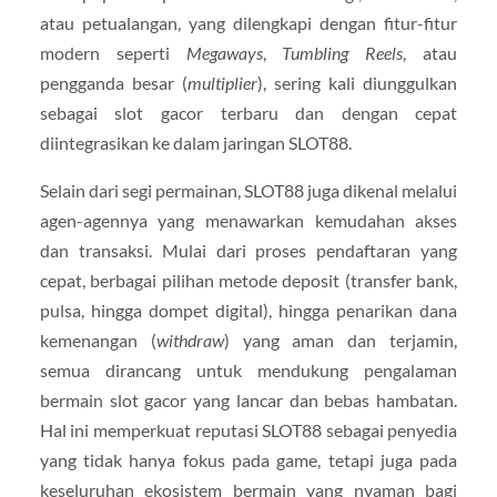
atau petualangan, yang dilengkapi dengan fitur-fitur
modern seperti
Megaways
,
Tumbling Reels
, atau
pengganda besar (
multiplier
), sering kali diunggulkan
sebagai slot gacor terbaru dan dengan cepat
diintegrasikan ke dalam jaringan SLOT88.
Selain dari segi permainan, SLOT88 juga dikenal melalui
agen-agennya yang menawarkan kemudahan akses
dan transaksi. Mulai dari proses pendaftaran yang
cepat, berbagai pilihan metode deposit (transfer bank,
pulsa, hingga dompet digital), hingga penarikan dana
kemenangan (
withdraw
) yang aman dan terjamin,
semua dirancang untuk mendukung pengalaman
bermain slot gacor yang lancar dan bebas hambatan.
Hal ini memperkuat reputasi SLOT88 sebagai penyedia
yang tidak hanya fokus pada game, tetapi juga pada
keseluruhan ekosistem bermain yang nyaman bagi