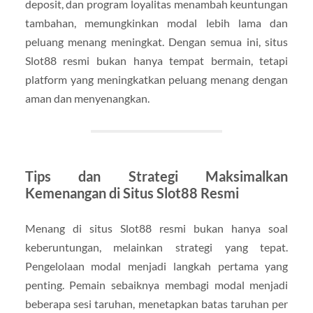
deposit, dan program loyalitas menambah keuntungan
tambahan, memungkinkan modal lebih lama dan
peluang menang meningkat. Dengan semua ini, situs
Slot88 resmi bukan hanya tempat bermain, tetapi
platform yang meningkatkan peluang menang dengan
aman dan menyenangkan.
Tips dan Strategi Maksimalkan
Kemenangan di Situs Slot88 Resmi
Menang di situs Slot88 resmi bukan hanya soal
keberuntungan, melainkan strategi yang tepat.
Pengelolaan modal menjadi langkah pertama yang
penting. Pemain sebaiknya membagi modal menjadi
beberapa sesi taruhan, menetapkan batas taruhan per