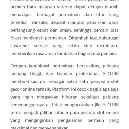
pemain baru maupun veteran dapat dengan mudah
menavigasi berbagai permainan dan fitur yang
tersedia. Transaksi deposit maupun penarikan dana
berlangsung cepat dan aman, sehingga pemain bisa
fokus menikmati permainan. Ditambah lagi, dukungan
customer service yang selalu siap membantu
memberikan rasa aman tambahan bagi semua pemain.
Dengan kombinasi permainan berkualitas, peluang
menang tinggi, dan layanan profesional, SLOT88
membuktikan diri sebagai salah satu penyedia slot
gacor online terbaik. Platform ini cocok bagi siapa saja
yang ingin merasakan hiburan sekaligus peluang
kemenangan nyata. Tidak mengherankan jika SLOT88
terus menjadi pilihan utama para pecinta slot online
yang menginginkan pengalaman bermain yang
maksimal dan menyenangkan.