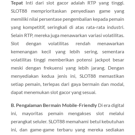
Tepat
Inti dari slot gacor adalah RTP yang tinggi.
SLOT88 memprioritaskan penyediaan game yang
memiliki nilai persentase pengembalian kepada pemain
yang kompetitif, seringkali di atas rata-rata industri.
Selain RTP, mereka juga menawarkan variasi volatilitas.
Slot dengan volatilitas rendah menawarkan
kemenangan kecil yang lebih sering, sementara
volatilitas tinggi memberikan potensi jackpot besar
meski dengan frekuensi yang lebih jarang. Dengan
menyediakan kedua jenis ini, SLOT88 memastikan
setiap pemain, terlepas dari gaya bermain dan modal,
dapat menemukan slot gacor yang sesuai.
B. Pengalaman Bermain Mobile-Friendly
Di era digital
ini, mayoritas pemain mengakses slot melalui
perangkat seluler. SLOT88 memahami betul kebutuhan
ini, dan game-game terbaru yang mereka sediakan