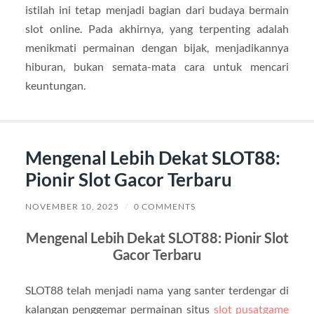
istilah ini tetap menjadi bagian dari budaya bermain
slot online. Pada akhirnya, yang terpenting adalah
menikmati permainan dengan bijak, menjadikannya
hiburan, bukan semata-mata cara untuk mencari
keuntungan.
Mengenal Lebih Dekat SLOT88:
Pionir Slot Gacor Terbaru
NOVEMBER 10, 2025
/
0 COMMENTS
Mengenal Lebih Dekat SLOT88: Pionir Slot
Gacor Terbaru
SLOT88 telah menjadi nama yang santer terdengar di
kalangan penggemar permainan situs
slot pusatgame