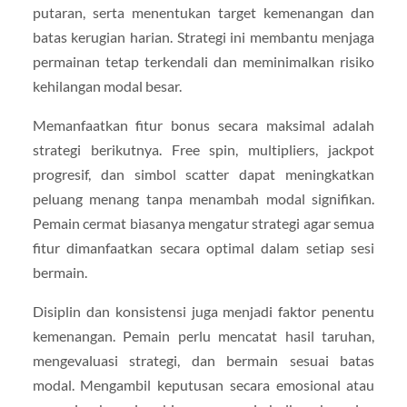
putaran, serta menentukan target kemenangan dan
batas kerugian harian. Strategi ini membantu menjaga
permainan tetap terkendali dan meminimalkan risiko
kehilangan modal besar.
Memanfaatkan fitur bonus secara maksimal adalah
strategi berikutnya. Free spin, multipliers, jackpot
progresif, dan simbol scatter dapat meningkatkan
peluang menang tanpa menambah modal signifikan.
Pemain cermat biasanya mengatur strategi agar semua
fitur dimanfaatkan secara optimal dalam setiap sesi
bermain.
Disiplin dan konsistensi juga menjadi faktor penentu
kemenangan. Pemain perlu mencatat hasil taruhan,
mengevaluasi strategi, dan bermain sesuai batas
modal. Mengambil keputusan secara emosional atau