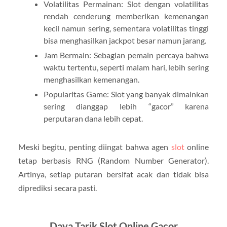
Volatilitas Permainan: Slot dengan volatilitas
rendah cenderung memberikan kemenangan
kecil namun sering, sementara volatilitas tinggi
bisa menghasilkan jackpot besar namun jarang.
Jam Bermain: Sebagian pemain percaya bahwa
waktu tertentu, seperti malam hari, lebih sering
menghasilkan kemenangan.
Popularitas Game: Slot yang banyak dimainkan
sering dianggap lebih “gacor” karena
perputaran dana lebih cepat.
Meski begitu, penting diingat bahwa agen
slot
online
tetap berbasis RNG (Random Number Generator).
Artinya, setiap putaran bersifat acak dan tidak bisa
diprediksi secara pasti.
Daya Tarik Slot Online Gacor