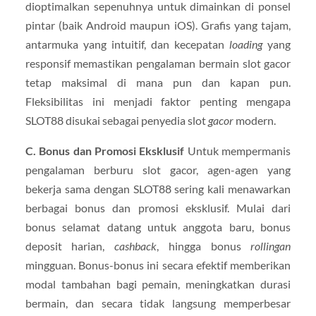
dioptimalkan sepenuhnya untuk dimainkan di ponsel
pintar (baik Android maupun iOS). Grafis yang tajam,
antarmuka yang intuitif, dan kecepatan
loading
yang
responsif memastikan pengalaman bermain slot gacor
tetap maksimal di mana pun dan kapan pun.
Fleksibilitas ini menjadi faktor penting mengapa
SLOT88 disukai sebagai penyedia slot
gacor
modern.
C. Bonus dan Promosi Eksklusif
Untuk mempermanis
pengalaman berburu slot gacor, agen-agen yang
bekerja sama dengan SLOT88 sering kali menawarkan
berbagai bonus dan promosi eksklusif. Mulai dari
bonus selamat datang untuk anggota baru, bonus
deposit harian,
cashback
, hingga bonus
rollingan
mingguan. Bonus-bonus ini secara efektif memberikan
modal tambahan bagi pemain, meningkatkan durasi
bermain, dan secara tidak langsung memperbesar