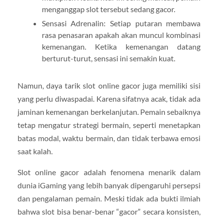
menganggap slot tersebut sedang gacor.
Sensasi Adrenalin: Setiap putaran membawa
rasa penasaran apakah akan muncul kombinasi
kemenangan. Ketika kemenangan datang
berturut-turut, sensasi ini semakin kuat.
Namun, daya tarik slot online gacor juga memiliki sisi
yang perlu diwaspadai. Karena sifatnya acak, tidak ada
jaminan kemenangan berkelanjutan. Pemain sebaiknya
tetap mengatur strategi bermain, seperti menetapkan
batas modal, waktu bermain, dan tidak terbawa emosi
saat kalah.
Slot online gacor adalah fenomena menarik dalam
dunia iGaming yang lebih banyak dipengaruhi persepsi
dan pengalaman pemain. Meski tidak ada bukti ilmiah
bahwa slot bisa benar-benar “gacor” secara konsisten,