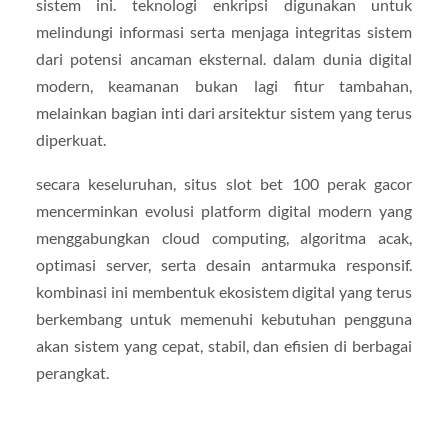
sistem ini. teknologi enkripsi digunakan untuk
melindungi informasi serta menjaga integritas sistem
dari potensi ancaman eksternal. dalam dunia digital
modern, keamanan bukan lagi fitur tambahan,
melainkan bagian inti dari arsitektur sistem yang terus
diperkuat.
secara keseluruhan, situs slot bet 100 perak gacor
mencerminkan evolusi platform digital modern yang
menggabungkan cloud computing, algoritma acak,
optimasi server, serta desain antarmuka responsif.
kombinasi ini membentuk ekosistem digital yang terus
berkembang untuk memenuhi kebutuhan pengguna
akan sistem yang cepat, stabil, dan efisien di berbagai
perangkat.