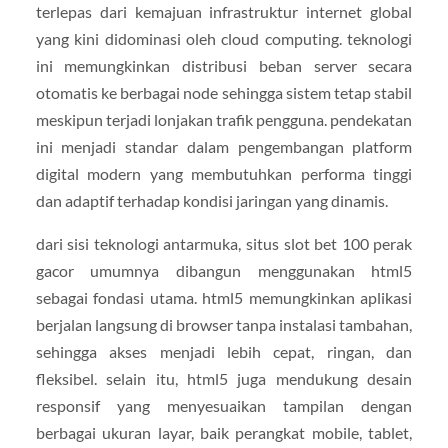
terlepas dari kemajuan infrastruktur internet global
yang kini didominasi oleh cloud computing. teknologi
ini memungkinkan distribusi beban server secara
otomatis ke berbagai node sehingga sistem tetap stabil
meskipun terjadi lonjakan trafik pengguna. pendekatan
ini menjadi standar dalam pengembangan platform
digital modern yang membutuhkan performa tinggi
dan adaptif terhadap kondisi jaringan yang dinamis.
dari sisi teknologi antarmuka, situs slot bet 100 perak
gacor umumnya dibangun menggunakan html5
sebagai fondasi utama. html5 memungkinkan aplikasi
berjalan langsung di browser tanpa instalasi tambahan,
sehingga akses menjadi lebih cepat, ringan, dan
fleksibel. selain itu, html5 juga mendukung desain
responsif yang menyesuaikan tampilan dengan
berbagai ukuran layar, baik perangkat mobile, tablet,