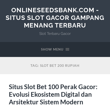
ONLINESEEDSBANK.COM -
SITUS SLOT GACOR GAMPANG
MENANG TERBARU
Slot Terbaru Gacor
SHOW MENU
TAG:
SLOT BET 200 RUPIAH
Situs Slot Bet 100 Perak Gacor:
Evolusi Ekosistem Digital dan
Arsitektur Sistem Modern