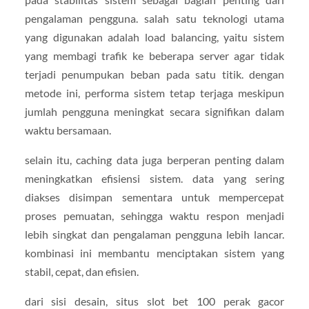
pengalaman pengguna. salah satu teknologi utama
yang digunakan adalah load balancing, yaitu sistem
yang membagi trafik ke beberapa server agar tidak
terjadi penumpukan beban pada satu titik. dengan
metode ini, performa sistem tetap terjaga meskipun
jumlah pengguna meningkat secara signifikan dalam
waktu bersamaan.
selain itu, caching data juga berperan penting dalam
meningkatkan efisiensi sistem. data yang sering
diakses disimpan sementara untuk mempercepat
proses pemuatan, sehingga waktu respon menjadi
lebih singkat dan pengalaman pengguna lebih lancar.
kombinasi ini membantu menciptakan sistem yang
stabil, cepat, dan efisien.
dari sisi desain, situs slot bet 100 perak gacor