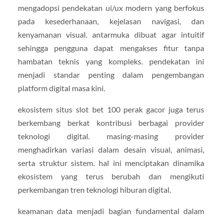
mengadopsi pendekatan ui/ux modern yang berfokus
pada kesederhanaan, kejelasan navigasi, dan
kenyamanan visual. antarmuka dibuat agar intuitif
sehingga pengguna dapat mengakses fitur tanpa
hambatan teknis yang kompleks. pendekatan ini
menjadi standar penting dalam pengembangan
platform digital masa kini.
ekosistem situs slot bet 100 perak gacor juga terus
berkembang berkat kontribusi berbagai provider
teknologi digital. masing-masing provider
menghadirkan variasi dalam desain visual, animasi,
serta struktur sistem. hal ini menciptakan dinamika
ekosistem yang terus berubah dan mengikuti
perkembangan tren teknologi hiburan digital.
keamanan data menjadi bagian fundamental dalam