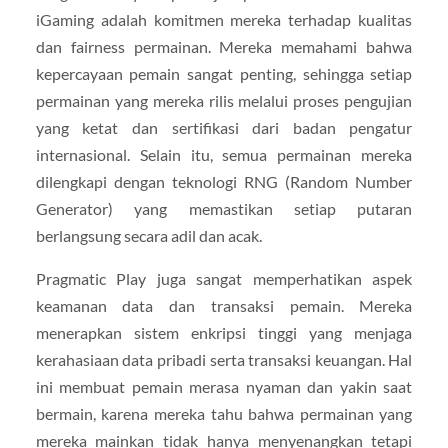
iGaming adalah komitmen mereka terhadap kualitas
dan fairness permainan. Mereka memahami bahwa
kepercayaan pemain sangat penting, sehingga setiap
permainan yang mereka rilis melalui proses pengujian
yang ketat dan sertifikasi dari badan pengatur
internasional. Selain itu, semua permainan mereka
dilengkapi dengan teknologi RNG (Random Number
Generator) yang memastikan setiap putaran
berlangsung secara adil dan acak.
Pragmatic Play juga sangat memperhatikan aspek
keamanan data dan transaksi pemain. Mereka
menerapkan sistem enkripsi tinggi yang menjaga
kerahasiaan data pribadi serta transaksi keuangan. Hal
ini membuat pemain merasa nyaman dan yakin saat
bermain, karena mereka tahu bahwa permainan yang
mereka mainkan tidak hanya menyenangkan tetapi