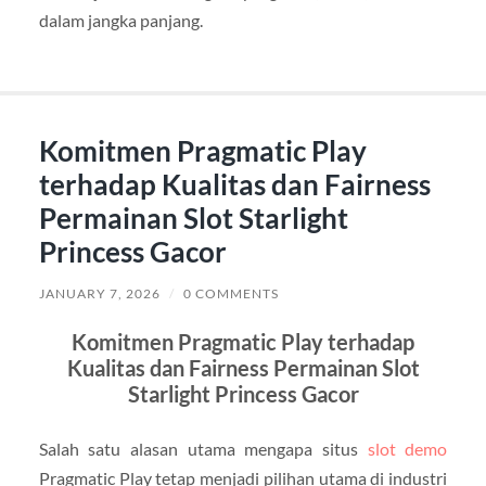
dalam jangka panjang.
Komitmen Pragmatic Play
terhadap Kualitas dan Fairness
Permainan Slot Starlight
Princess Gacor
JANUARY 7, 2026
/
0 COMMENTS
Komitmen Pragmatic Play terhadap
Kualitas dan Fairness Permainan Slot
Starlight Princess Gacor
Salah satu alasan utama mengapa situs
slot demo
Pragmatic Play tetap menjadi pilihan utama di industri