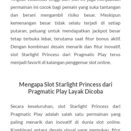
permainan ini cocok bagi pemain yang suka tantangan
dan berani mengambil risiko besar. Meskipun
kemenangan besar tidak selalu terjadi di setiap
putaran, peluang untuk mendapatkan jackpot besar
tetap terbuka lebar, terutama saat fitur bonus aktif.
Dengan kombinasi desain menarik dan fitur inovatif,
slot Starlight Princess dari Pragmatic Play terus
menjadi favorit di kalangan penggemar slot online.
Mengapa Slot Starlight Princess dari
Pragmatic Play Layak Dicoba
Secara keseluruhan, slot Starlight Princess dari
Pragmatic Play adalah salah satu permainan yang
paling menarik dan inovatif di dunia slot online.
Kombinasi antara desain visual yang memukau, fitur