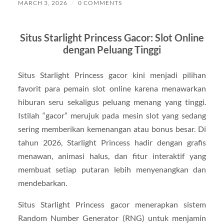
MARCH 3, 2026
/
0 COMMENTS
Situs Starlight Princess Gacor: Slot Online
dengan Peluang Tinggi
Situs Starlight Princess gacor kini menjadi pilihan
favorit para pemain slot online karena menawarkan
hiburan seru sekaligus peluang menang yang tinggi.
Istilah “gacor” merujuk pada mesin slot yang sedang
sering memberikan kemenangan atau bonus besar. Di
tahun 2026, Starlight Princess hadir dengan grafis
menawan, animasi halus, dan fitur interaktif yang
membuat setiap putaran lebih menyenangkan dan
mendebarkan.
Situs Starlight Princess gacor menerapkan sistem
Random Number Generator (RNG) untuk menjamin