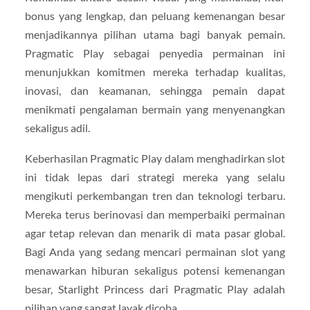
bonus yang lengkap, dan peluang kemenangan besar
menjadikannya pilihan utama bagi banyak pemain.
Pragmatic Play sebagai penyedia permainan ini
menunjukkan komitmen mereka terhadap kualitas,
inovasi, dan keamanan, sehingga pemain dapat
menikmati pengalaman bermain yang menyenangkan
sekaligus adil.
Keberhasilan Pragmatic Play dalam menghadirkan slot
ini tidak lepas dari strategi mereka yang selalu
mengikuti perkembangan tren dan teknologi terbaru.
Mereka terus berinovasi dan memperbaiki permainan
agar tetap relevan dan menarik di mata pasar global.
Bagi Anda yang sedang mencari permainan slot yang
menawarkan hiburan sekaligus potensi kemenangan
besar, Starlight Princess dari Pragmatic Play adalah
pilihan yang sangat layak dicoba.