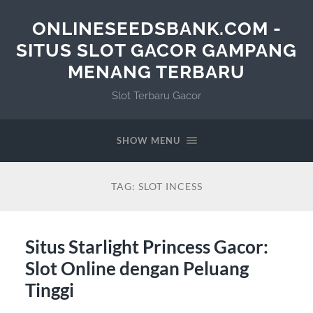
ONLINESEEDSBANK.COM -
SITUS SLOT GACOR GAMPANG
MENANG TERBARU
Slot Terbaru Gacor
SHOW MENU
TAG:
SLOT INCESS
Situs Starlight Princess Gacor:
Slot Online dengan Peluang
Tinggi