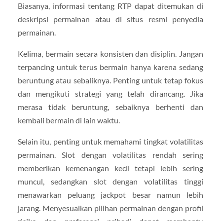
Biasanya, informasi tentang RTP dapat ditemukan di
deskripsi permainan atau di situs resmi penyedia
permainan.
Kelima, bermain secara konsisten dan disiplin. Jangan
terpancing untuk terus bermain hanya karena sedang
beruntung atau sebaliknya. Penting untuk tetap fokus
dan mengikuti strategi yang telah dirancang. Jika
merasa tidak beruntung, sebaiknya berhenti dan
kembali bermain di lain waktu.
Selain itu, penting untuk memahami tingkat volatilitas
permainan. Slot dengan volatilitas rendah sering
memberikan kemenangan kecil tetapi lebih sering
muncul, sedangkan slot dengan volatilitas tinggi
menawarkan peluang jackpot besar namun lebih
jarang. Menyesuaikan pilihan permainan dengan profil