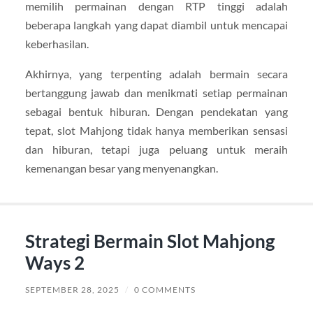
memilih permainan dengan RTP tinggi adalah
beberapa langkah yang dapat diambil untuk mencapai
keberhasilan.
Akhirnya, yang terpenting adalah bermain secara
bertanggung jawab dan menikmati setiap permainan
sebagai bentuk hiburan. Dengan pendekatan yang
tepat, slot Mahjong tidak hanya memberikan sensasi
dan hiburan, tetapi juga peluang untuk meraih
kemenangan besar yang menyenangkan.
Strategi Bermain Slot Mahjong
Ways 2
SEPTEMBER 28, 2025
/
0 COMMENTS