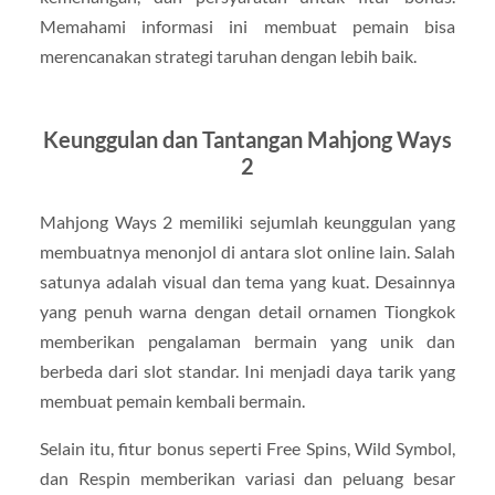
Memahami informasi ini membuat pemain bisa
merencanakan strategi taruhan dengan lebih baik.
Keunggulan dan Tantangan Mahjong Ways
2
Mahjong Ways 2 memiliki sejumlah keunggulan yang
membuatnya menonjol di antara slot online lain. Salah
satunya adalah visual dan tema yang kuat. Desainnya
yang penuh warna dengan detail ornamen Tiongkok
memberikan pengalaman bermain yang unik dan
berbeda dari slot standar. Ini menjadi daya tarik yang
membuat pemain kembali bermain.
Selain itu, fitur bonus seperti Free Spins, Wild Symbol,
dan Respin memberikan variasi dan peluang besar