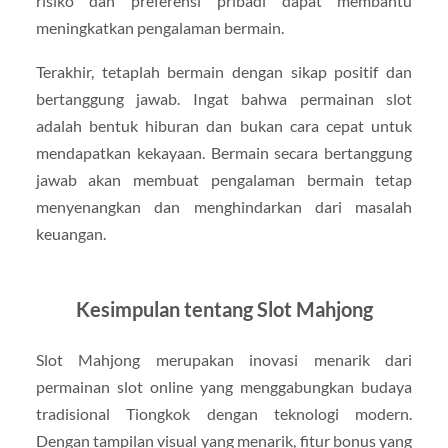
risiko dan preferensi pribadi dapat membantu
meningkatkan pengalaman bermain.
Terakhir, tetaplah bermain dengan sikap positif dan
bertanggung jawab. Ingat bahwa permainan slot
adalah bentuk hiburan dan bukan cara cepat untuk
mendapatkan kekayaan. Bermain secara bertanggung
jawab akan membuat pengalaman bermain tetap
menyenangkan dan menghindarkan dari masalah
keuangan.
Kesimpulan tentang Slot Mahjong
Slot Mahjong merupakan inovasi menarik dari
permainan slot online yang menggabungkan budaya
tradisional Tiongkok dengan teknologi modern.
Dengan tampilan visual yang menarik, fitur bonus yang