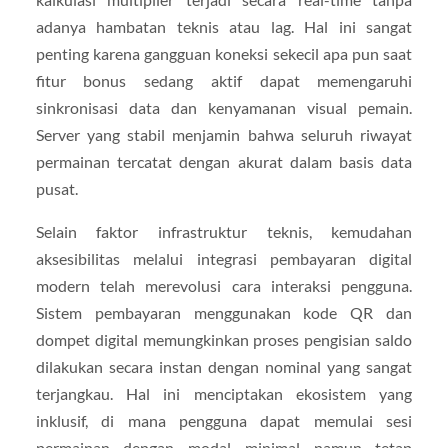
adanya hambatan teknis atau lag. Hal ini sangat
penting karena gangguan koneksi sekecil apa pun saat
fitur bonus sedang aktif dapat memengaruhi
sinkronisasi data dan kenyamanan visual pemain.
Server yang stabil menjamin bahwa seluruh riwayat
permainan tercatat dengan akurat dalam basis data
pusat.
Selain faktor infrastruktur teknis, kemudahan
aksesibilitas melalui integrasi pembayaran digital
modern telah merevolusi cara interaksi pengguna.
Sistem pembayaran menggunakan kode QR dan
dompet digital memungkinkan proses pengisian saldo
dilakukan secara instan dengan nominal yang sangat
terjangkau. Hal ini menciptakan ekosistem yang
inklusif, di mana pengguna dapat memulai sesi
permainan dengan modal minimal namun tetap