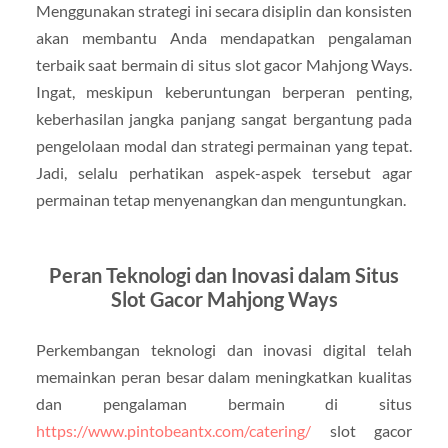
Menggunakan strategi ini secara disiplin dan konsisten
akan membantu Anda mendapatkan pengalaman
terbaik saat bermain di situs slot gacor Mahjong Ways.
Ingat, meskipun keberuntungan berperan penting,
keberhasilan jangka panjang sangat bergantung pada
pengelolaan modal dan strategi permainan yang tepat.
Jadi, selalu perhatikan aspek-aspek tersebut agar
permainan tetap menyenangkan dan menguntungkan.
Peran Teknologi dan Inovasi dalam Situs
Slot Gacor Mahjong Ways
Perkembangan teknologi dan inovasi digital telah
memainkan peran besar dalam meningkatkan kualitas
dan pengalaman bermain di situs
https://www.pintobeantx.com/catering/
slot gacor