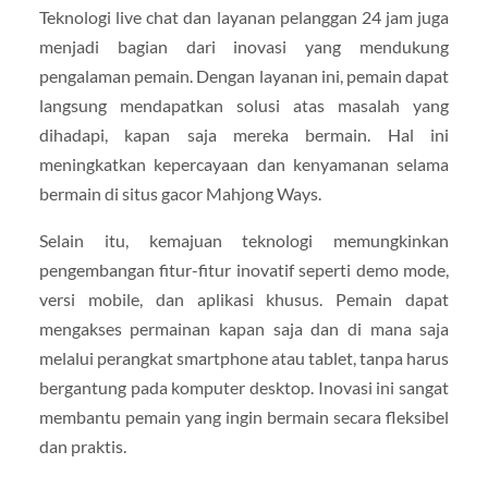
Teknologi live chat dan layanan pelanggan 24 jam juga
menjadi bagian dari inovasi yang mendukung
pengalaman pemain. Dengan layanan ini, pemain dapat
langsung mendapatkan solusi atas masalah yang
dihadapi, kapan saja mereka bermain. Hal ini
meningkatkan kepercayaan dan kenyamanan selama
bermain di situs gacor Mahjong Ways.
Selain itu, kemajuan teknologi memungkinkan
pengembangan fitur-fitur inovatif seperti demo mode,
versi mobile, dan aplikasi khusus. Pemain dapat
mengakses permainan kapan saja dan di mana saja
melalui perangkat smartphone atau tablet, tanpa harus
bergantung pada komputer desktop. Inovasi ini sangat
membantu pemain yang ingin bermain secara fleksibel
dan praktis.