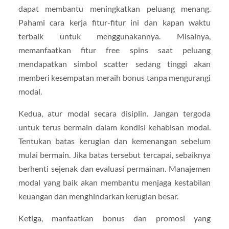
dapat membantu meningkatkan peluang menang.
Pahami cara kerja fitur-fitur ini dan kapan waktu
terbaik untuk menggunakannya. Misalnya,
memanfaatkan fitur free spins saat peluang
mendapatkan simbol scatter sedang tinggi akan
memberi kesempatan meraih bonus tanpa mengurangi
modal.
Kedua, atur modal secara disiplin. Jangan tergoda
untuk terus bermain dalam kondisi kehabisan modal.
Tentukan batas kerugian dan kemenangan sebelum
mulai bermain. Jika batas tersebut tercapai, sebaiknya
berhenti sejenak dan evaluasi permainan. Manajemen
modal yang baik akan membantu menjaga kestabilan
keuangan dan menghindarkan kerugian besar.
Ketiga, manfaatkan bonus dan promosi yang