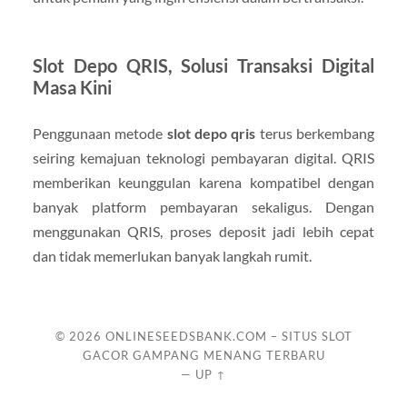
Slot Depo QRIS, Solusi Transaksi Digital
Masa Kini
Penggunaan metode
slot depo qris
terus berkembang
seiring kemajuan teknologi pembayaran digital. QRIS
memberikan keunggulan karena kompatibel dengan
banyak platform pembayaran sekaligus. Dengan
menggunakan QRIS, proses deposit jadi lebih cepat
dan tidak memerlukan banyak langkah rumit.
© 2026
ONLINESEEDSBANK.COM – SITUS SLOT
GACOR GAMPANG MENANG TERBARU
—
UP ↑