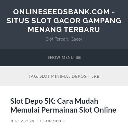
ONLINESEEDSBANK.COM -
SITUS SLOT GACOR GAMPANG
MENANG TERBARU
Slot Terbaru Gacor
SHOW MENU
TAG:
SLOT MINIMAL DEPOSIT 5RB
Slot Depo 5K: Cara Mudah
Memulai Permainan Slot Online
JUNE 2, 2025
/
0 COMMENTS