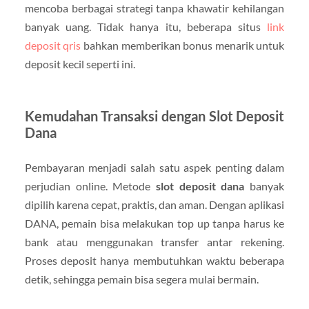
mencoba berbagai strategi tanpa khawatir kehilangan
banyak uang. Tidak hanya itu, beberapa situs
link
deposit qris
bahkan memberikan bonus menarik untuk
deposit kecil seperti ini.
Kemudahan Transaksi dengan Slot Deposit
Dana
Pembayaran menjadi salah satu aspek penting dalam
perjudian online. Metode
slot deposit dana
banyak
dipilih karena cepat, praktis, dan aman. Dengan aplikasi
DANA, pemain bisa melakukan top up tanpa harus ke
bank atau menggunakan transfer antar rekening.
Proses deposit hanya membutuhkan waktu beberapa
detik, sehingga pemain bisa segera mulai bermain.