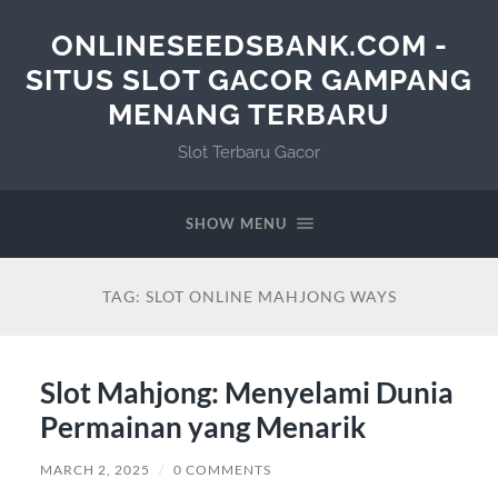
ONLINESEEDSBANK.COM -
SITUS SLOT GACOR GAMPANG
MENANG TERBARU
Slot Terbaru Gacor
SHOW MENU
TAG:
SLOT ONLINE MAHJONG WAYS
Slot Mahjong: Menyelami Dunia
Permainan yang Menarik
MARCH 2, 2025
/
0 COMMENTS