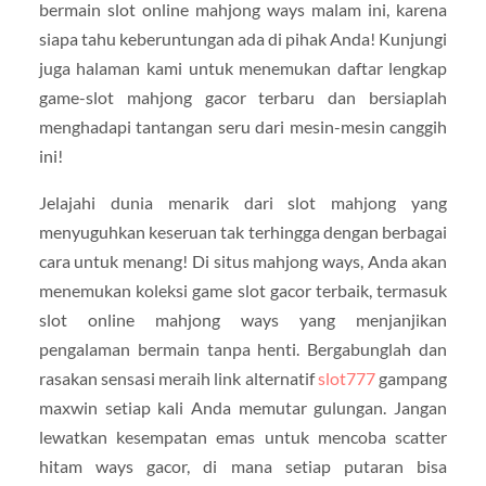
bermain slot online mahjong ways malam ini, karena
siapa tahu keberuntungan ada di pihak Anda! Kunjungi
juga halaman kami untuk menemukan daftar lengkap
game-slot mahjong gacor terbaru dan bersiaplah
menghadapi tantangan seru dari mesin-mesin canggih
ini!
Jelajahi dunia menarik dari slot mahjong yang
menyuguhkan keseruan tak terhingga dengan berbagai
cara untuk menang! Di situs mahjong ways, Anda akan
menemukan koleksi game slot gacor terbaik, termasuk
slot online mahjong ways yang menjanjikan
pengalaman bermain tanpa henti. Bergabunglah dan
rasakan sensasi meraih link alternatif
slot777
gampang
maxwin setiap kali Anda memutar gulungan. Jangan
lewatkan kesempatan emas untuk mencoba scatter
hitam ways gacor, di mana setiap putaran bisa