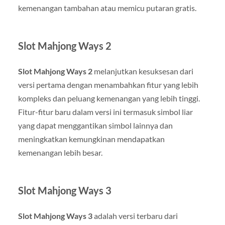
kemenangan tambahan atau memicu putaran gratis.
Slot Mahjong Ways 2
Slot Mahjong Ways 2
melanjutkan kesuksesan dari
versi pertama dengan menambahkan fitur yang lebih
kompleks dan peluang kemenangan yang lebih tinggi.
Fitur-fitur baru dalam versi ini termasuk simbol liar
yang dapat menggantikan simbol lainnya dan
meningkatkan kemungkinan mendapatkan
kemenangan lebih besar.
Slot Mahjong Ways 3
Slot Mahjong Ways 3
adalah versi terbaru dari