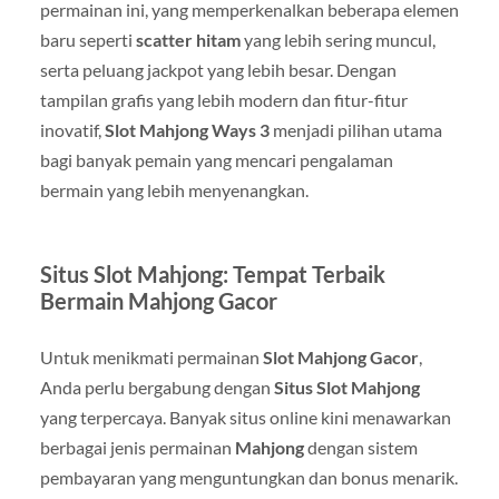
permainan ini, yang memperkenalkan beberapa elemen
baru seperti
scatter hitam
yang lebih sering muncul,
serta peluang jackpot yang lebih besar. Dengan
tampilan grafis yang lebih modern dan fitur-fitur
inovatif,
Slot Mahjong Ways 3
menjadi pilihan utama
bagi banyak pemain yang mencari pengalaman
bermain yang lebih menyenangkan.
Situs Slot Mahjong: Tempat Terbaik
Bermain Mahjong Gacor
Untuk menikmati permainan
Slot Mahjong Gacor
,
Anda perlu bergabung dengan
Situs Slot Mahjong
yang terpercaya. Banyak situs online kini menawarkan
berbagai jenis permainan
Mahjong
dengan sistem
pembayaran yang menguntungkan dan bonus menarik.