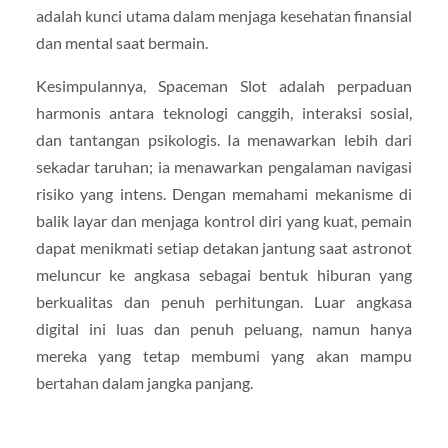
adalah kunci utama dalam menjaga kesehatan finansial
dan mental saat bermain.
Kesimpulannya, Spaceman Slot adalah perpaduan
harmonis antara teknologi canggih, interaksi sosial,
dan tantangan psikologis. Ia menawarkan lebih dari
sekadar taruhan; ia menawarkan pengalaman navigasi
risiko yang intens. Dengan memahami mekanisme di
balik layar dan menjaga kontrol diri yang kuat, pemain
dapat menikmati setiap detakan jantung saat astronot
meluncur ke angkasa sebagai bentuk hiburan yang
berkualitas dan penuh perhitungan. Luar angkasa
digital ini luas dan penuh peluang, namun hanya
mereka yang tetap membumi yang akan mampu
bertahan dalam jangka panjang.