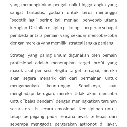
yang memungkinkan pengali naik hingga angka yang
sangat fantastis, godaan untuk terus menunggu
“sedetik lagi” sering kali menjadi penyebab utama
kerugian. Di sinilah disiplin psikologis berperan sebagai
pembeda antara pemain yang sekadar mencoba-coba
dengan mereka yang memiliki strategi jangka panjang.
Strategi yang paling umum digunakan oleh pemain
profesional adalah menetapkan target profit yang
masuk akal per sesi. Begitu target tercapai, mereka
akan segera menarik diri dari permainan untuk
mengamankan keuntungan. Sebaliknya, saat
menghadapi kerugian, mereka tidak akan mencoba
untuk “balas dendam” dengan meningkatkan taruhan
secara drastis secara emosional. Kedisiplinan untuk
tetap berpegang pada rencana awal, terlepas dari
seberapa menggoda pergerakan astronot di layar,