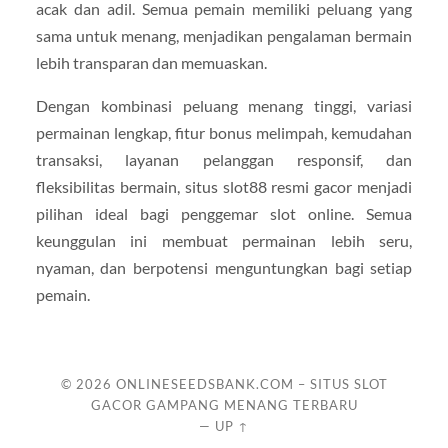
acak dan adil. Semua pemain memiliki peluang yang
sama untuk menang, menjadikan pengalaman bermain
lebih transparan dan memuaskan.
Dengan kombinasi peluang menang tinggi, variasi
permainan lengkap, fitur bonus melimpah, kemudahan
transaksi, layanan pelanggan responsif, dan
fleksibilitas bermain, situs slot88 resmi gacor menjadi
pilihan ideal bagi penggemar slot online. Semua
keunggulan ini membuat permainan lebih seru,
nyaman, dan berpotensi menguntungkan bagi setiap
pemain.
© 2026
ONLINESEEDSBANK.COM – SITUS SLOT
GACOR GAMPANG MENANG TERBARU
—
UP ↑