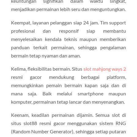
keuntungan signifikan dalam waktu singkat,
menjadikan permainan lebih seru dan menguntungkan.
Keempat, layanan pelanggan siap 24 jam. Tim support
profesional dan responsif siap membantu
menyelesaikan kendala teknis maupun memberikan
panduan terkait permainan, sehingga pengalaman
bermain tetap nyaman dan aman.
Kelima, fleksibilitas bermain. Situs
slot mahjong ways 2
resmi gacor mendukung berbagai platform,
memungkinkan pemain bermain kapan saja dan di
mana saja. Baik melalui smartphone maupun
komputer, permainan tetap lancar dan menyenangkan.
Keenam, keadilan permainan dijamin. Semua slot di
situs slot88 resmi gacor menggunakan sistem RNG
(Random Number Generator), sehingga setiap putaran