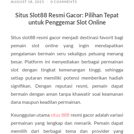
AUGUST 18, 2025
/
0 COMMENTS
Situs Slot88 Resmi Gacor: Pilihan Tepat
untuk Penggemar Slot Online
Situs slot88 resmi gacor menjadi destinasi favorit bagi
pemain slot online yang ingin mendapatkan
pengalaman bermain seru sekaligus peluang menang
besar. Platform ini menyediakan berbagai permainan
slot dengan tingkat kemenangan tinggi, sehingga
setiap putaran memiliki potensi memberikan hadiah
signifikan. Dengan reputasi resmi, pemain dapat
bermain dengan aman tanpa khawatir soal keamanan
dana maupun keadilan permainan.
Keunggulan utama
situs 888
resmi gacor adalah variasi
permainan yang lengkap dan menarik. Pemain dapat
memilih dari berbagai tema dan provider yang