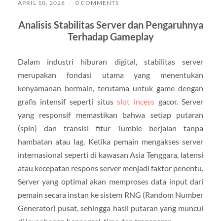
APRIL 10, 2026
/
0 COMMENTS
Analisis Stabilitas Server dan Pengaruhnya
Terhadap Gameplay
Dalam industri hiburan digital, stabilitas server
merupakan fondasi utama yang menentukan
kenyamanan bermain, terutama untuk game dengan
grafis intensif seperti situs
slot incess
gacor. Server
yang responsif memastikan bahwa setiap putaran
(spin) dan transisi fitur Tumble berjalan tanpa
hambatan atau lag. Ketika pemain mengakses server
internasional seperti di kawasan Asia Tenggara, latensi
atau kecepatan respons server menjadi faktor penentu.
Server yang optimal akan memproses data input dari
pemain secara instan ke sistem RNG (Random Number
Generator) pusat, sehingga hasil putaran yang muncul