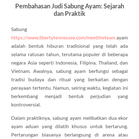
Pembahasan Judi Sabung Ayam: Sejarah
dan Praktik
Sabung
https://www.libertytennessee.com/meettheteam
ayam
adalah bentuk hiburan tradisional yang telah ada
selama ratusan tahun, terutama populer di beberapa
negara Asia seperti Indonesia, Filipina, Thailand, dan
Vietnam. Awalnya, sabung ayam berfungsi sebagai
tradisi budaya dan ritual yang berkaitan dengan
perayaan tertentu. Namun, seiring waktu, kegiatan ini
berkembang menjadi bentuk perjudian yang
kontroversial.
Dalam praktiknya, sabung ayam melibatkan dua ekor
ayam aduan yang dilatih khusus untuk bertarung.
Pertarungan biasanya berlangsung di arena atau