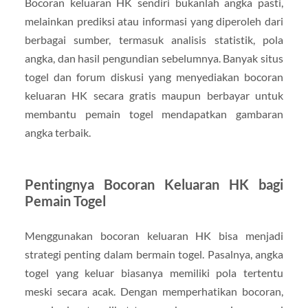
Bocoran keluaran HK sendiri bukanlah angka pasti,
melainkan prediksi atau informasi yang diperoleh dari
berbagai sumber, termasuk analisis statistik, pola
angka, dan hasil pengundian sebelumnya. Banyak situs
togel dan forum diskusi yang menyediakan bocoran
keluaran HK secara gratis maupun berbayar untuk
membantu pemain togel mendapatkan gambaran
angka terbaik.
Pentingnya Bocoran Keluaran HK bagi
Pemain Togel
Menggunakan bocoran keluaran HK bisa menjadi
strategi penting dalam bermain togel. Pasalnya, angka
togel yang keluar biasanya memiliki pola tertentu
meski secara acak. Dengan memperhatikan bocoran,