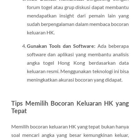
forum togel atau grup diskusi dapat membantu
mendapatkan insight dari pemain lain yang
sudah berpengalaman dalam membaca bocoran
keluaran HK.
Gunakan Tools dan Software:
Ada beberapa
software dan aplikasi yang membantu analisis
angka togel Hong Kong berdasarkan data
keluaran resmi. Menggunakan teknologi ini bisa
meningkatkan akurasi bocoran yang didapat.
Tips Memilih Bocoran Keluaran HK yang
Tepat
Memilih bocoran keluaran HK yang tepat bukan hanya
soal mencari angka yang besar kemungkinan keluar,