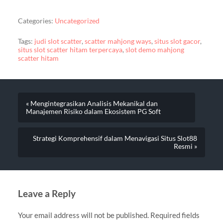
Categories:
Uncategorized
Tags:
judi slot scatter
,
scatter mahjong ways
,
situs slot gacor
,
situs slot scatter hitam terpercaya
,
slot demo mahjong
scatter hitam
« Mengintegrasikan Analisis Mekanikal dan
Manajemen Risiko dalam Ekosistem PG Soft
Strategi Komprehensif dalam Menavigasi Situs Slot88
Resmi »
Leave a Reply
Your email address will not be published.
Required fields