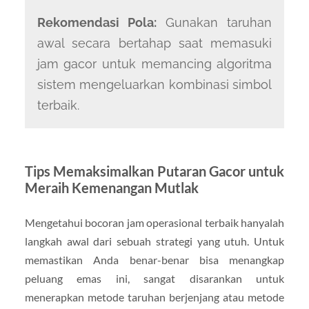
Rekomendasi Pola:
Gunakan taruhan
awal secara bertahap saat memasuki
jam gacor untuk memancing algoritma
sistem mengeluarkan kombinasi simbol
terbaik.
Tips Memaksimalkan Putaran Gacor untuk
Meraih Kemenangan Mutlak
Mengetahui bocoran jam operasional terbaik hanyalah
langkah awal dari sebuah strategi yang utuh. Untuk
memastikan Anda benar-benar bisa menangkap
peluang emas ini, sangat disarankan untuk
menerapkan metode taruhan berjenjang atau metode