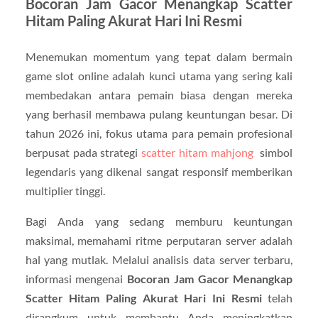
Bocoran Jam Gacor Menangkap Scatter
Hitam Paling Akurat Hari Ini Resmi
Menemukan momentum yang tepat dalam bermain
game slot online adalah kunci utama yang sering kali
membedakan antara pemain biasa dengan mereka
yang berhasil membawa pulang keuntungan besar. Di
tahun 2026 ini, fokus utama para pemain profesional
berpusat pada strategi
scatter hitam mahjong
simbol
legendaris yang dikenal sangat responsif memberikan
multiplier tinggi.
Bagi Anda yang sedang memburu keuntungan
maksimal, memahami ritme perputaran server adalah
hal yang mutlak. Melalui analisis data server terbaru,
informasi mengenai
Bocoran Jam Gacor Menangkap
Scatter Hitam Paling Akurat Hari Ini Resmi
telah
dirangkum untuk membantu Anda meningkatkan