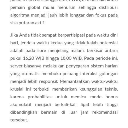
pemain global mulai menurun sehingga distribusi
algoritma menjadi jauh lebih longgar dan fokus pada
sisa putaran aktif.
Jika Anda tidak sempat berpartisipasi pada waktu dini
hari, jendela waktu kedua yang tidak kalah potensial
adalah pada sore menjelang malam, berkisar antara
pukul 16.20 WIB hingga 18.00 WIB. Pada periode ini,
server biasanya melakukan penyegaran sistem harian
yang otomatis membuka peluang interaksi gulungan
menjadi lebih responsif. Memanfaatkan waktu-waktu
krusial ini terbukti memberikan keunggulan teknis,
karena probabilitas untuk memicu mode bonus
akumulatif menjadi berkali-kali lipat lebih tinggi
dibandingkan bermain di luar jam rekomendasi
tersebut.