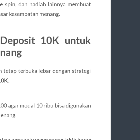
ree spin, dan hadiah lainnya membuat
sar kesempatan menang.
 Deposit 10K untuk
enang
 tetap terbuka lebar dengan strategi
 10K
:
0 agar modal 10 ribu bisa digunakan
menang.