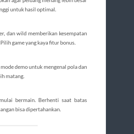
okan agar peluang menang lebih besar
ggi untuk hasil optimal.
atter, dan wild memberikan kesempatan
ilih game yang kaya fitur bonus.
n mode demo untuk mengenal pola dan
bih matang.
ulai bermain. Berhenti saat batas
nangan bisa dipertahankan.