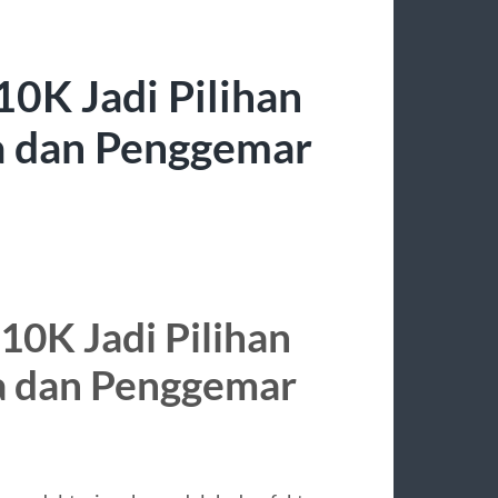
10K Jadi Pilihan
a dan Penggemar
10K Jadi Pilihan
a dan Penggemar