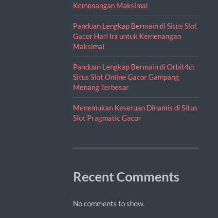
Kemenangan Maksimal
Panduan Lengkap Bermain di Situs Slot
Gacor Hari Ini untuk Kemenangan
Maksimal
Panduan Lengkap Bermain di Orbit4d:
Situs Slot Online Gacor Gampang
Menang Terbesar
Menemukan Keseruan Dinamis di Situs
Slot Pragmatic Gacor
Recent Comments
No comments to show.