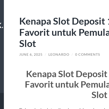
Kenapa Slot Deposit 
K.COM
Favorit untuk Pemul
Slot
JUNE 6, 2025
/
LEONARDO
/
0 COMMENTS
Kenapa Slot Deposit 
Favorit untuk Pemul
Slot