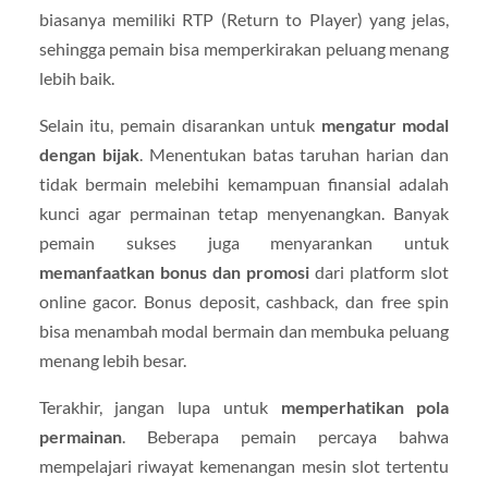
biasanya memiliki RTP (Return to Player) yang jelas,
sehingga pemain bisa memperkirakan peluang menang
lebih baik.
Selain itu, pemain disarankan untuk
mengatur modal
dengan bijak
. Menentukan batas taruhan harian dan
tidak bermain melebihi kemampuan finansial adalah
kunci agar permainan tetap menyenangkan. Banyak
pemain sukses juga menyarankan untuk
memanfaatkan bonus dan promosi
dari platform slot
online gacor. Bonus deposit, cashback, dan free spin
bisa menambah modal bermain dan membuka peluang
menang lebih besar.
Terakhir, jangan lupa untuk
memperhatikan pola
permainan
. Beberapa pemain percaya bahwa
mempelajari riwayat kemenangan mesin slot tertentu