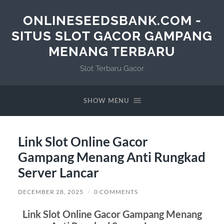
ONLINESEEDSBANK.COM -
SITUS SLOT GACOR GAMPANG
MENANG TERBARU
Slot Terbaru Gacor
SHOW MENU
Link Slot Online Gacor
Gampang Menang Anti Rungkad
Server Lancar
DECEMBER 28, 2025
/
0 COMMENTS
Link Slot Online Gacor Gampang Menang