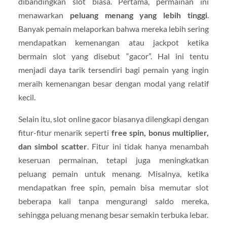
dibandingkan slot biasa. Pertama, permainan ini
menawarkan
peluang menang yang lebih tinggi
.
Banyak pemain melaporkan bahwa mereka lebih sering
mendapatkan kemenangan atau jackpot ketika
bermain slot yang disebut “gacor”. Hal ini tentu
menjadi daya tarik tersendiri bagi pemain yang ingin
meraih kemenangan besar dengan modal yang relatif
kecil.
Selain itu, slot online gacor biasanya dilengkapi dengan
fitur-fitur menarik seperti
free spin, bonus multiplier,
dan simbol scatter
. Fitur ini tidak hanya menambah
keseruan permainan, tetapi juga meningkatkan
peluang pemain untuk menang. Misalnya, ketika
mendapatkan free spin, pemain bisa memutar slot
beberapa kali tanpa mengurangi saldo mereka,
sehingga peluang menang besar semakin terbuka lebar.