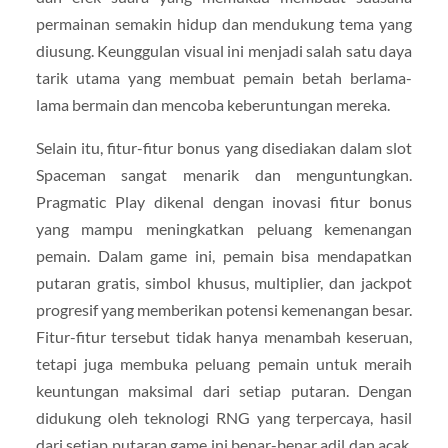
permainan semakin hidup dan mendukung tema yang
diusung. Keunggulan visual ini menjadi salah satu daya
tarik utama yang membuat pemain betah berlama-
lama bermain dan mencoba keberuntungan mereka.
Selain itu, fitur-fitur bonus yang disediakan dalam slot
Spaceman sangat menarik dan menguntungkan.
Pragmatic Play dikenal dengan inovasi fitur bonus
yang mampu meningkatkan peluang kemenangan
pemain. Dalam game ini, pemain bisa mendapatkan
putaran gratis, simbol khusus, multiplier, dan jackpot
progresif yang memberikan potensi kemenangan besar.
Fitur-fitur tersebut tidak hanya menambah keseruan,
tetapi juga membuka peluang pemain untuk meraih
keuntungan maksimal dari setiap putaran. Dengan
didukung oleh teknologi RNG yang terpercaya, hasil
dari setiap putaran game ini benar-benar adil dan acak,