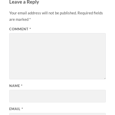
Leave a Reply
Your email address will not be published.
Required fields
are marked
*
COMMENT
*
NAME
*
EMAIL
*