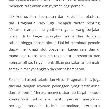
memberi rasa aman dan nyaman bagi pemain.
Tak ketinggalan, kecepatan dan kestabilan platform
dari Pragmatic Play juga menjadi faktor penting.
Mereka mampu menyediakan game yang berjalan
lancar di berbagai perangkat, mulai dari desktop,
tablet, hingga ponsel pintar. Hal ini membuat pemain
dapat menikmati slot Spaceman kapan saja dan di
mana saja tanpa kendala teknis. Fitur responsif dan
kompatibilitas tinggi menjadikan pengalaman bermain
semakin menyenangkan dan tanpa hambatan.
Selain dari aspek teknis dan visual, Pragmatic Play juga
dikenal dengan layanan pelanggan yang profesional
dan responsif. Mereka menyediakan berbagai metode
komunikasi untuk membantu pemain mengatasi
berbagai masalah terkait permainan, termasuk