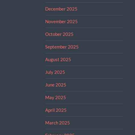
December 2025
November 2025
October 2025
September 2025
August 2025
July 2025
June 2025
May 2025
April 2025
March 2025