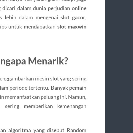
 dicari dalam dunia perjudian online
as lebih dalam mengenai
slot gacor
,
 tips untuk mendapatkan
slot maxwin
engapa Menarik?
menggambarkan mesin slot yang sering
am periode tertentu. Banyak pemain
in memanfaatkan peluang ini. Namun,
h sering memberikan kemenangan
kan algoritma yang disebut Random