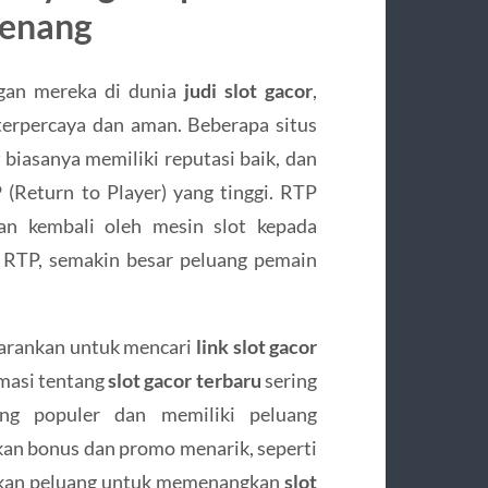
Menang
gan mereka di dunia
judi slot gacor
,
erpercaya dan aman. Beberapa situs
biasanya memiliki reputasi baik, dan
Return to Player) yang tinggi. RTP
an kembali oleh mesin slot kepada
 RTP, semakin besar peluang pemain
sarankan untuk mencari
link slot gacor
rmasi tentang
slot gacor terbaru
sering
ang populer dan memiliki peluang
kan bonus dan promo menarik, seperti
atkan peluang untuk memenangkan
slot