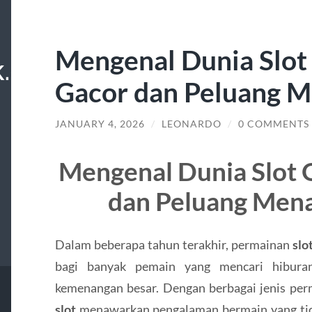
Mengenal Dunia Slot 
K.COM
Gacor dan Peluang 
JANUARY 4, 2026
/
LEONARDO
/
0 COMMENTS
Mengenal Dunia Slot O
dan Peluang Men
Dalam beberapa tahun terakhir, permainan
slo
bagi banyak pemain yang mencari hiburan
kemenangan besar. Dengan berbagai jenis pe
slot
menawarkan pengalaman bermain yang tid