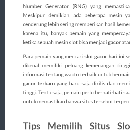
Number Generator (RNG) yang memastikan
Meskipun demikian, ada beberapa mesin y
cenderung lebih sering memberikan hasil keme
karena itu, banyak pemain yang mempercay
ketika sebuah mesin slot bisa menjadi
gacor
ata
Para pemain yang mencari
slot gacor hari ini
se
dikenal memiliki peluang kemenangan tingg
informasi tentang waktu terbaik untuk berma
gacor terbaru
yang baru saja dirilis dan memi
tinggi. Tentu saja, pemain perlu berhati-hati s
untuk memastikan bahwa situs tersebut terperca
Tips Memilih Situs Sl