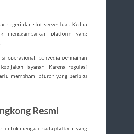
ar negeri dan slot server luar. Kedua
uk menggambarkan platform yang
.
nsi operasional, penyedia permainan
kebijakan layanan. Karena regulasi
perlu memahami aturan yang berlaku
ongkong Resmi
an untuk mengacu pada platform yang