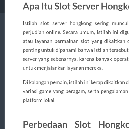
Apa Itu Slot Server Hong
Istilah slot server hongkong sering muncu
perjudian online. Secara umum, istilah ini d
atau layanan permainan slot yang dikaitka
penting untuk dipahami bahwa istilah tersebut 
server yang sebenarnya, karena banyak operat
untuk menjalankan layanan mereka.
Di kalangan pemain, istilah ini kerap dikaitkan
variasi game yang beragam, serta pengalaman
platform lokal.
Perbedaan Slot Hongk