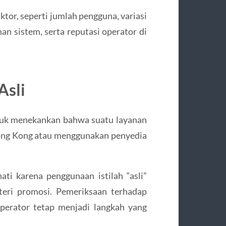
ktor, seperti jumlah pengguna, variasi
an sistem, serta reputasi operator di
Asli
untuk menekankan bahwa suatu layanan
Hong Kong atau menggunakan penyedia
ti karena penggunaan istilah “asli”
ateri promosi. Pemeriksaan terhadap
 operator tetap menjadi langkah yang