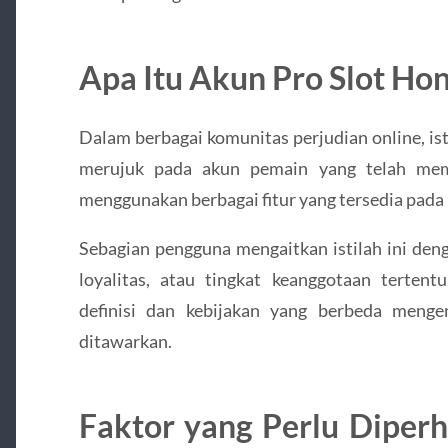
Apa Itu Akun Pro Slot Ho
Dalam berbagai komunitas perjudian online, is
merujuk pada akun pemain yang telah memi
menggunakan berbagai fitur yang tersedia pada 
Sebagian pengguna mengaitkan istilah ini den
loyalitas, atau tingkat keanggotaan tertent
definisi dan kebijakan yang berbeda meng
ditawarkan.
Faktor yang Perlu Diperh