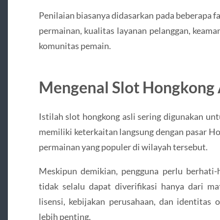
Penilaian biasanya didasarkan pada beberapa fa
permainan, kualitas layanan pelanggan, keaman
komunitas pemain.
Mengenal Slot Hongkong 
Istilah slot hongkong asli sering digunakan 
memiliki keterkaitan langsung dengan pasar 
permainan yang populer di wilayah tersebut.
Meskipun demikian, pengguna perlu berhati-ha
tidak selalu dapat diverifikasi hanya dari m
lisensi, kebijakan perusahaan, dan identitas
lebih penting.