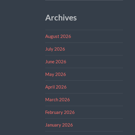
Archives
August 2026
July 2026
June 2026
May 2026
April 2026
March 2026
February 2026
January 2026