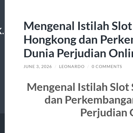
Mengenal Istilah Slot
K.COM
Hongkong dan Perke
Dunia Perjudian Onli
JUNE 3, 2026
/
LEONARDO
/
0 COMMENTS
Mengenal Istilah Slo
dan Perkembangan
Perjudian 