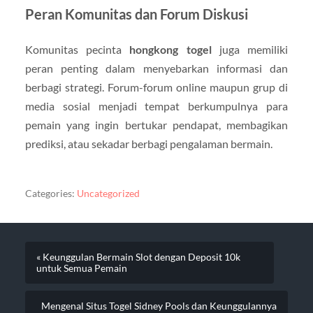
Peran Komunitas dan Forum Diskusi
Komunitas pecinta
hongkong togel
juga memiliki
peran penting dalam menyebarkan informasi dan
berbagi strategi. Forum-forum online maupun grup di
media sosial menjadi tempat berkumpulnya para
pemain yang ingin bertukar pendapat, membagikan
prediksi, atau sekadar berbagi pengalaman bermain.
Categories:
Uncategorized
« Keunggulan Bermain Slot dengan Deposit 10k
untuk Semua Pemain
Mengenal Situs Togel Sidney Pools dan Keunggulannya