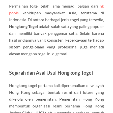
Permainan togel telah lama menjadi bagian dari
hk
pools
kehidupan masyarakat Asia, terutama di
Indonesia. Di antara berbagai jenis togel yang tersedia,
Hongkong Togel
adalah salah satu yang paling populer
dan memiliki banyak penggemar setia. Selain karena
hasil undiannya yang konsisten, kepercayaan terhadap
sistem pengelolaan yang profesional juga menjadi
alasan mengapa togel ini digemari.
Sejarah dan Asal Usul Hongkong Togel
Hongkong togel pertama kali diperkenalkan di wilayah
Hong Kong sebagai bentuk resmi dari lotere yang
dikelola oleh pemerintah. Pemerintah Hong Kong
membentuk organisasi resmi bernama Hong Kong
Jockey Club (HKJC) untuk mengelola berbagai bentuk