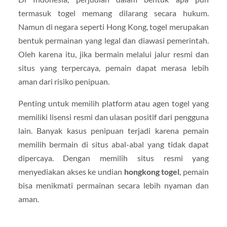
termasuk togel memang dilarang secara hukum.
Namun di negara seperti Hong Kong, togel merupakan
bentuk permainan yang legal dan diawasi pemerintah.
Oleh karena itu, jika bermain melalui jalur resmi dan
situs yang terpercaya, pemain dapat merasa lebih
aman dari risiko penipuan.
Penting untuk memilih platform atau agen togel yang
memiliki lisensi resmi dan ulasan positif dari pengguna
lain. Banyak kasus penipuan terjadi karena pemain
memilih bermain di situs abal-abal yang tidak dapat
dipercaya. Dengan memilih situs resmi yang
menyediakan akses ke undian
hongkong togel
, pemain
bisa menikmati permainan secara lebih nyaman dan
aman.