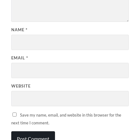
NAME
*
EMAIL
*
WEBSITE
Save my name, email, and website in this browser for the
next time I comment.