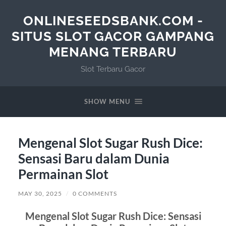
ONLINESEEDSBANK.COM -
SITUS SLOT GACOR GAMPANG
MENANG TERBARU
Slot Terbaru Gacor
SHOW MENU
Mengenal Slot Sugar Rush Dice:
Sensasi Baru dalam Dunia
Permainan Slot
MAY 30, 2025
/
0 COMMENTS
Mengenal Slot Sugar Rush Dice: Sensasi