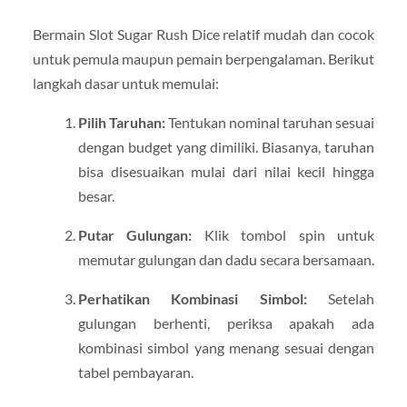
Bermain Slot Sugar Rush Dice relatif mudah dan cocok
untuk pemula maupun pemain berpengalaman. Berikut
langkah dasar untuk memulai:
Pilih Taruhan:
Tentukan nominal taruhan sesuai
dengan budget yang dimiliki. Biasanya, taruhan
bisa disesuaikan mulai dari nilai kecil hingga
besar.
Putar Gulungan:
Klik tombol spin untuk
memutar gulungan dan dadu secara bersamaan.
Perhatikan Kombinasi Simbol:
Setelah
gulungan berhenti, periksa apakah ada
kombinasi simbol yang menang sesuai dengan
tabel pembayaran.