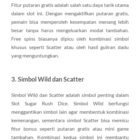
Fitur putaran gratis adalah salah satu daya tarik utama
dalam slot ini. Dengan mengaktifkan putaran gratis,
pemain bisa memperoleh kesempatan menang lebih
besar tanpa harus mengeluarkan modal tambahan.
Free spins biasanya dipicu oleh kombinasi simbol
khusus seperti Scatter atau oleh hasil guliran dadu
yang menguntungkan.
3. Simbol Wild dan Scatter
Simbol Wild dan Scatter adalah simbol penting dalam
Slot Sugar Rush Dice. Simbol Wild berfungsi
menggantikan simbol lain agar membentuk kombinasi
kemenangan, sementara simbol Scatter bisa memicu
fitur bonus seperti putaran gratis atau mini game
tambahan. Kombinasi kedua simbol ini membantu