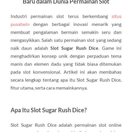
Baru dalam Dunia Permainan Slot
Industri permainan slot terus berkembang
situs
pusatwin
dengan berbagai inovasi menarik yang
membuat pengalaman bermain semakin seru dan
mengasyikkan. Salah satu permainan slot yang sedang
naik daun adalah
Slot Sugar Rush Dice
. Game ini
menghadirkan konsep unik dengan perpaduan tema
manis dan elemen dadu yang tidak biasa ditemukan
pada slot konvensional. Artikel ini akan membahas
secara lengkap tentang apa itu Slot Sugar Rush Dice,
fitur utama, serta cara memainkannya.
Apa Itu Slot Sugar Rush Dice?
Slot Sugar Rush Dice adalah permainan slot online