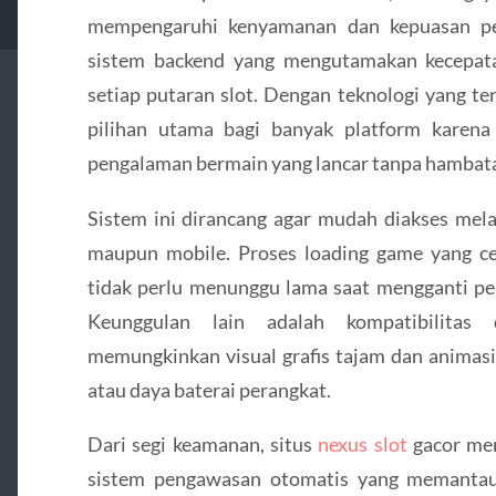
mempengaruhi kenyamanan dan kepuasan p
sistem backend yang mengutamakan kecepata
setiap putaran slot. Dengan teknologi yang te
pilihan utama bagi banyak platform kare
pengalaman bermain yang lancar tanpa hambat
Sistem ini dirancang agar mudah diakses mela
maupun mobile. Proses loading game yang c
tidak perlu menunggu lama saat mengganti pe
Keunggulan lain adalah kompatibilita
memungkinkan visual grafis tajam dan animas
atau daya baterai perangkat.
Dari segi keamanan, situs
nexus slot
gacor men
sistem pengawasan otomatis yang memantau a