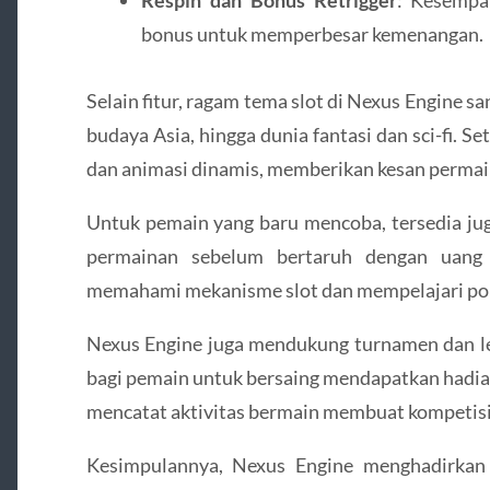
bonus untuk memperbesar kemenangan.
Selain fitur, ragam tema slot di Nexus Engine s
budaya Asia, hingga dunia fantasi dan sci-fi. 
dan animasi dinamis, memberikan kesan permai
Untuk pemain yang baru mencoba, tersedia ju
permainan sebelum bertaruh dengan uang 
memahami mekanisme slot dan mempelajari po
Nexus Engine juga mendukung turnamen dan 
bagi pemain untuk bersaing mendapatkan hadia
mencatat aktivitas bermain membuat kompetisi 
Kesimpulannya, Nexus Engine menghadirkan s