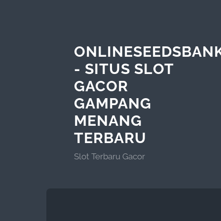
ONLINESEEDSBAN
- SITUS SLOT
GACOR
GAMPANG
MENANG
TERBARU
Slot Terbaru Gacor