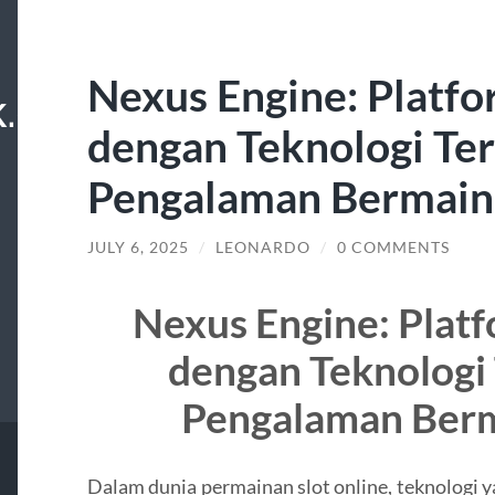
Nexus Engine: Platfo
K.COM
dengan Teknologi Ter
Pengalaman Bermain
JULY 6, 2025
/
LEONARDO
/
0 COMMENTS
Nexus Engine: Platf
dengan Teknologi 
Pengalaman Berm
Dalam dunia permainan slot online, teknologi