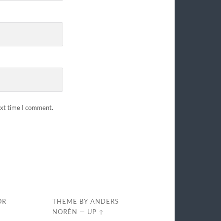
ext time I comment.
OR
THEME BY
ANDERS
NORÉN
—
UP ↑