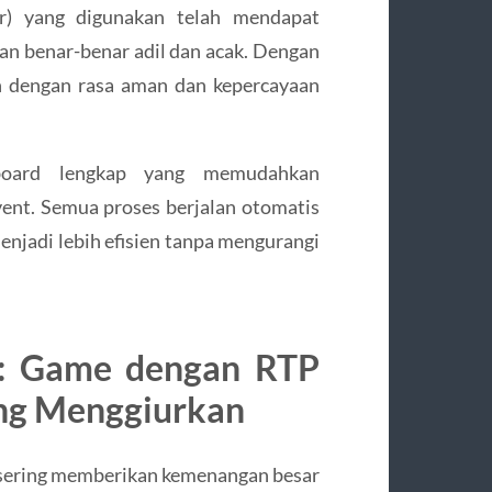
) yang digunakan telah mendapat
aran benar-benar adil dan acak. Dengan
n dengan rasa aman dan kepercayaan
board lengkap yang memudahkan
vent. Semua proses berjalan otomatis
enjadi lebih efisien tanpa mengurangi
e: Game dengan RTP
ang Menggiurkan
a sering memberikan kemenangan besar