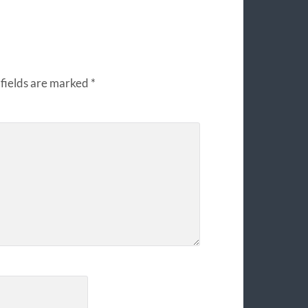
fields are marked
*