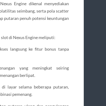
 Nexus Engine dikenal menyediakan
latilitas seimbang, serta pola scatter
iap putaran penuh potensi keuntungan
 slot di Nexus Engine meliputi:
ses langsung ke fitur bonus tanpa
enangan yang meningkat seiring
emenangan berlipat.
 di layar selama beberapa putaran,
binasi pemenang.
tan putaran ulang dan pengulangan