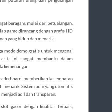
angat beragam, mulai dari petualangan,
Setiap game dirancang dengan grafis HD
nan yang hidup dan menarik.
ga mode demo gratis untuk mengenal
asli. Ini sangat membantu dalam
la kemenangan.
leaderboard, memberikan kesempatan
h menarik. Sistem poin yang otomatis
menjadi adil dan transparan.
lot gacor dengan kualitas terbaik,