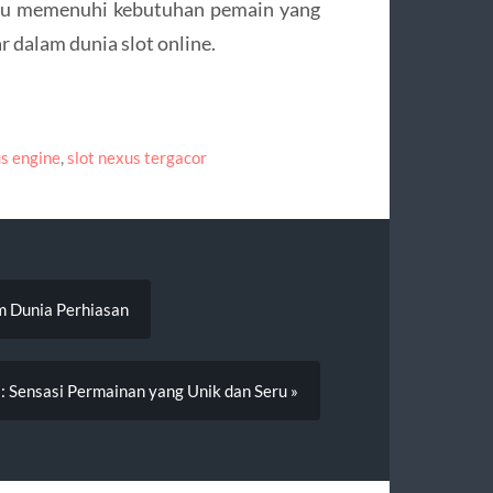
mpu memenuhi kebutuhan pemain yang
 dalam dunia slot online.
us engine
,
slot nexus tergacor
m Dunia Perhiasan
: Sensasi Permainan yang Unik dan Seru »