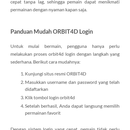
cepat tanpa lag, sehingga pemain dapat menikmati
permainan dengan nyaman kapan saja.
Panduan Mudah ORBIT4D Login
Untuk mulai bermain, pengguna hanya perlu
melakukan proses orbit4d login dengan langkah yang
sederhana. Berikut cara mudahnya:
Kunjungi situs resmi ORBIT4D
Masukkan username dan password yang telah
didaftarkan
Klik tombol login orbit4d
Setelah berhasil, Anda dapat langsung memilih
permainan favorit
Dengan sistem login yang cepat, pemain tidak perlu