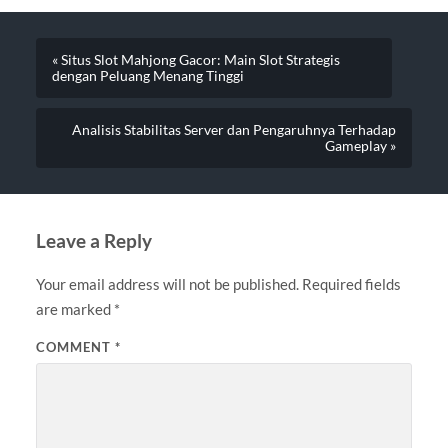
« Situs Slot Mahjong Gacor: Main Slot Strategis
dengan Peluang Menang Tinggi
Analisis Stabilitas Server dan Pengaruhnya Terhadap
Gameplay »
Leave a Reply
Your email address will not be published.
Required fields
are marked
*
COMMENT
*