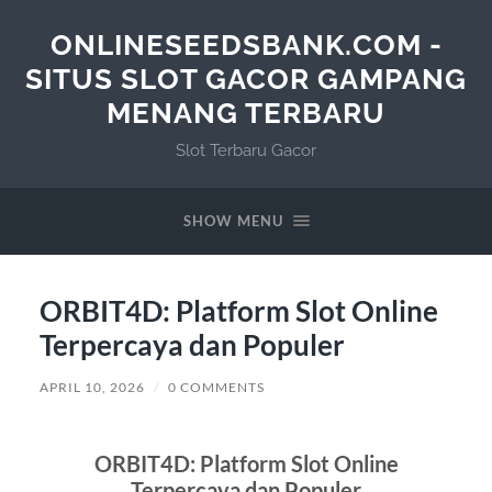
ONLINESEEDSBANK.COM -
SITUS SLOT GACOR GAMPANG
MENANG TERBARU
Slot Terbaru Gacor
SHOW MENU
ORBIT4D: Platform Slot Online
Terpercaya dan Populer
APRIL 10, 2026
/
0 COMMENTS
ORBIT4D: Platform Slot Online
Terpercaya dan Populer