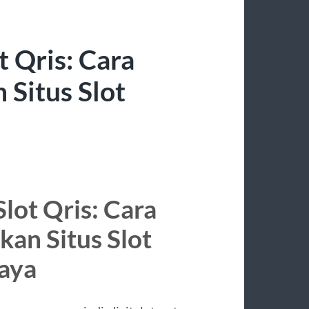
 Qris: Cara
Situs Slot
lot Qris: Cara
an Situs Slot
aya