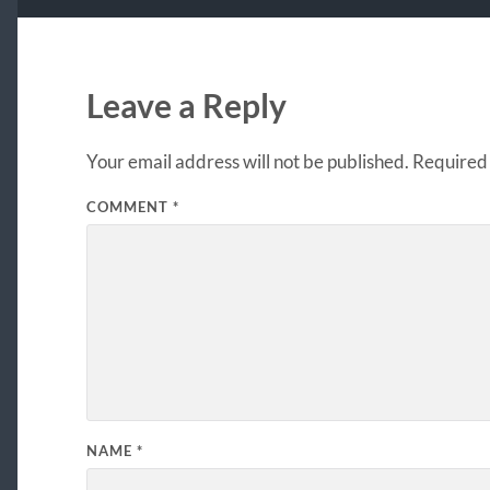
Leave a Reply
Your email address will not be published.
Required 
COMMENT
*
NAME
*