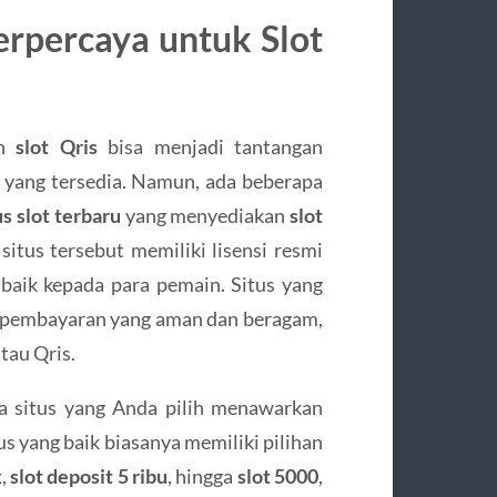
erpercaya untuk Slot
in
slot Qris
bisa menjadi tantangan
n yang tersedia. Namun, ada beberapa
us slot terbaru
yang menyediakan
slot
 situs tersebut memiliki lisensi resmi
baik kepada para pemain. Situs yang
 pembayaran yang aman dan beragam,
tau Qris.
a situs yang Anda pilih menawarkan
us yang baik biasanya memiliki pilihan
k
,
slot deposit 5 ribu
, hingga
slot 5000
,