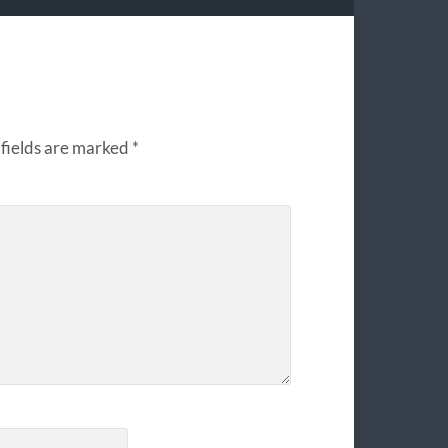
fields are marked
*