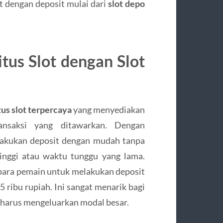
t dengan deposit mulai dari
slot depo
tus Slot dengan Slot
tus slot terpercaya
yang menyediakan
nsaksi yang ditawarkan. Dengan
lakukan deposit dengan mudah tanpa
tinggi atau waktu tunggu yang lama.
ara pemain untuk melakukan deposit
 ribu rupiah. Ini sangat menarik bagi
harus mengeluarkan modal besar.