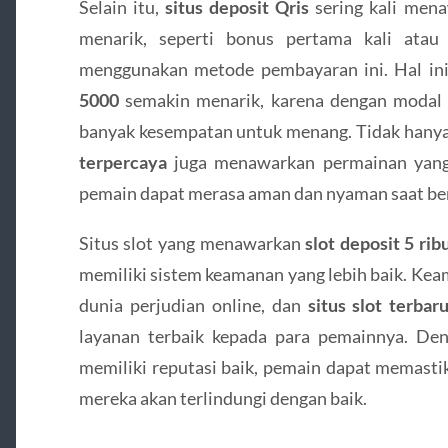
Selain itu,
situs deposit Qris
sering kali men
menarik, seperti bonus pertama kali atau
menggunakan metode pembayaran ini. Hal i
5000
semakin menarik, karena dengan modal k
banyak kesempatan untuk menang. Tidak hanya
terpercaya
juga menawarkan permainan yang 
pemain dapat merasa aman dan nyaman saat be
Situs slot yang menawarkan
slot deposit 5 rib
memiliki sistem keamanan yang lebih baik. Kea
dunia perjudian online, dan
situs slot terbar
layanan terbaik kepada para pemainnya. D
memiliki reputasi baik, pemain dapat memasti
mereka akan terlindungi dengan baik.