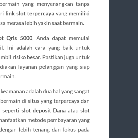
 bermain yang menyenangkan tanpa
ari
link slot terpercaya
yang memiliki
isa merasa lebih yakin saat bermain.
ot Qris 5000
, Anda dapat memulai
l. Ini adalah cara yang baik untuk
il risiko besar. Pastikan juga untuk
iakan layanan pelanggan yang siap
ermain.
 keamanan adalah dua hal yang sangat
k bermain di situs yang terpercaya dan
 seperti
slot deposit Dana
atau
slot
emanfaatkan metode pembayaran yang
 dengan lebih tenang dan fokus pada