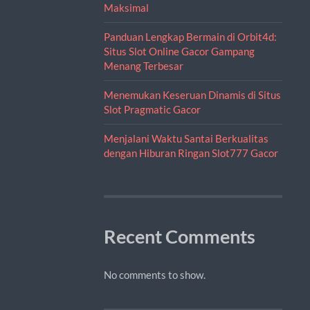
Maksimal
Panduan Lengkap Bermain di Orbit4d:
Situs Slot Online Gacor Gampang
Menang Terbesar
Menemukan Keseruan Dinamis di Situs
Slot Pragmatic Gacor
Menjalani Waktu Santai Berkualitas
dengan Hiburan Ringan Slot777 Gacor
Recent Comments
No comments to show.