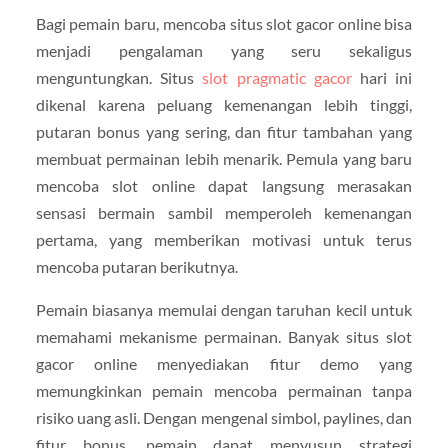
Bagi pemain baru, mencoba situs slot gacor online bisa
menjadi pengalaman yang seru sekaligus
menguntungkan. Situs
slot pragmatic gacor
hari ini
dikenal karena peluang kemenangan lebih tinggi,
putaran bonus yang sering, dan fitur tambahan yang
membuat permainan lebih menarik. Pemula yang baru
mencoba slot online dapat langsung merasakan
sensasi bermain sambil memperoleh kemenangan
pertama, yang memberikan motivasi untuk terus
mencoba putaran berikutnya.
Pemain biasanya memulai dengan taruhan kecil untuk
memahami mekanisme permainan. Banyak situs slot
gacor online menyediakan fitur demo yang
memungkinkan pemain mencoba permainan tanpa
risiko uang asli. Dengan mengenal simbol, paylines, dan
fitur bonus, pemain dapat menyusun strategi