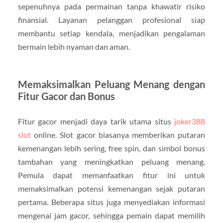
sepenuhnya pada permainan tanpa khawatir risiko
finansial. Layanan pelanggan profesional siap
membantu setiap kendala, menjadikan pengalaman
bermain lebih nyaman dan aman.
Memaksimalkan Peluang Menang dengan
Fitur Gacor dan Bonus
Fitur gacor menjadi daya tarik utama situs
joker388
slot
online. Slot gacor biasanya memberikan putaran
kemenangan lebih sering, free spin, dan simbol bonus
tambahan yang meningkatkan peluang menang.
Pemula dapat memanfaatkan fitur ini untuk
memaksimalkan potensi kemenangan sejak putaran
pertama. Beberapa situs juga menyediakan informasi
mengenai jam gacor, sehingga pemain dapat memilih