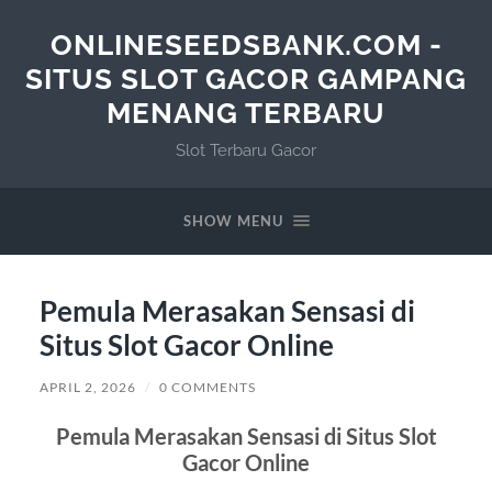
ONLINESEEDSBANK.COM -
SITUS SLOT GACOR GAMPANG
MENANG TERBARU
Slot Terbaru Gacor
SHOW MENU
Pemula Merasakan Sensasi di
Situs Slot Gacor Online
APRIL 2, 2026
/
0 COMMENTS
Pemula Merasakan Sensasi di Situs Slot
Gacor Online