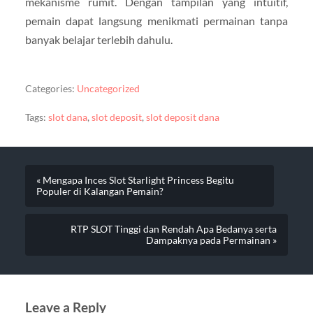
mekanisme rumit. Dengan tampilan yang intuitif,
pemain dapat langsung menikmati permainan tanpa
banyak belajar terlebih dahulu.
Categories:
Uncategorized
Tags:
slot dana
,
slot deposit
,
slot deposit dana
« Mengapa Inces Slot Starlight Princess Begitu
Populer di Kalangan Pemain?
RTP SLOT Tinggi dan Rendah Apa Bedanya serta
Dampaknya pada Permainan »
Leave a Reply