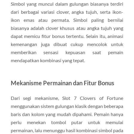
Simbol yang muncul dalam gulungan biasanya terdiri
dari berbagai variasi clover, angka tujuh, serta ikon-
ikon emas atau permata. Simbol paling bernilai
biasanya adalah clover khusus atau angka tujuh yang
dapat memicu fitur bonus tertentu. Selain itu, animasi
kemenangan juga dibuat cukup mencolok untuk
memberikan sensasi kepuasan saat pemain
mendapatkan kombinasi yang tepat.
Mekanisme Permainan dan Fitur Bonus
Dari segi mekanisme, Slot 7 Clovers of Fortune
menggunakan sistem gulungan klasik dengan beberapa
baris dan kolom yang mudah dipahami. Pemain hanya
perlu menekan tombol putar untuk memulai
permainan, lalu menunggu hasil kombinasi simbol pada