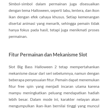
Simbol-simbol dalam permainan juga disesuaikan
dengan tema Halloween, seperti labu, lentera, dan ikon
ikan dengan efek cahaya khusus. Setiap kemenangan
disertai animasi yang menarik, sehingga pemain tidak
hanya fokus pada hasil, tetapi juga menikmati proses
permainan.
Fitur Permainan dan Mekanisme Slot
Slot Big Bass Halloween 2 tetap mempertahankan
mekanisme dasar dari seri sebelumnya, namun dengan
beberapa penyesuaian fitur. Pemain dapat menemukan
fitur free spin yang menjadi incaran utama karena
mampu meningkatkan peluang mendapatkan hadiah
lebih besar. Dalam mode ini, karakter nelayan akan
mengumpulkan ikan-ikan bernilai tinggi yang muncul