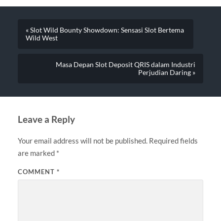
« Slot Wild Bounty Showdown: Sensasi Slot Bertema
Wild West
Masa Depan Slot Deposit QRIS dalam Industri
Perjudian Daring »
Leave a Reply
Your email address will not be published.
Required fields
are marked
*
COMMENT
*