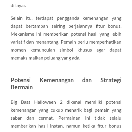
di layar.
Selain itu, terdapat pengganda kemenangan yang
dapat bertambah seiring berjalannya fitur bonus.
Mekanisme ini memberikan potensi hasil yang lebih
variatif dan menantang. Pemain perlu memperhatikan
momen kemunculan simbol khusus agar dapat
memaksimalkan peluang yang ada.
Potensi Kemenangan dan Strategi
Bermain
Big Bass Halloween 2 dikenal memiliki potensi
kemenangan yang cukup menarik bagi pemain yang
sabar dan cermat. Permainan ini tidak selalu
memberikan hasil instan, namun ketika fitur bonus