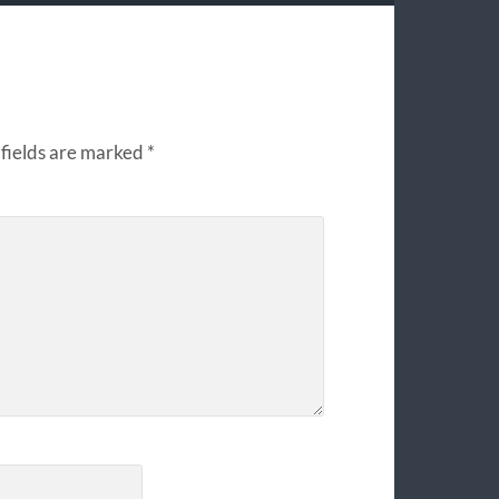
fields are marked
*