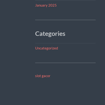
January 2025
Categories
Uncategorized
slot gacor