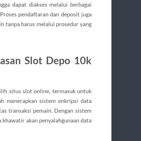
ngga dapat diakses melalui berbagai
Proses pendaftaran dan deposit juga
n tanpa harus melalui prosedur yang
asan Slot Depo 10k
h situs slot online, termasuk untuk
lah menerapkan sistem enkripsi data
itas transaksi pemain. Dengan sistem
a khawatir akan penyalahgunaan data