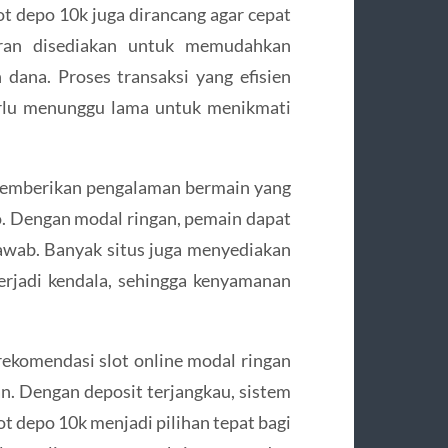
ot depo 10k juga dirancang agar cepat
ran disediakan untuk memudahkan
ana. Proses transaksi yang efisien
erlu menunggu lama untuk menikmati
memberikan pengalaman bermain yang
o. Dengan modal ringan, pemain dapat
jawab. Banyak situs juga menyediakan
erjadi kendala, sehingga kenyamanan
rekomendasi slot online modal ringan
 Dengan deposit terjangkau, sistem
ot depo 10k menjadi pilihan tepat bagi