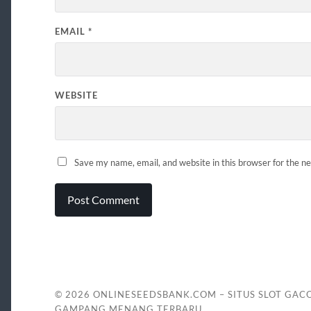
EMAIL
*
WEBSITE
Save my name, email, and website in this browser for the n
© 2026
ONLINESEEDSBANK.COM – SITUS SLOT GAC
GAMPANG MENANG TERBARU