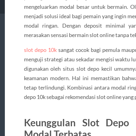
mengeluarkan modal besar untuk bermain. Ol
menjadi solusi ideal bagi pemain yang ingin m
modal ringan. Dengan deposit minimal yan
merasakan sensasi bermain slot online tanpa tek
slot depo 10k
sangat cocok bagi pemula maup
menguji strategi atau sekadar mengisi waktu l
digunakan oleh situs slot depo kecil umumny
keamanan modern. Hal ini memastikan bahwa
tetap terlindungi. Kombinasi antara modal ri
depo 10k sebagai rekomendasi slot online yang
Keunggulan Slot Depo
Modal Terbatas