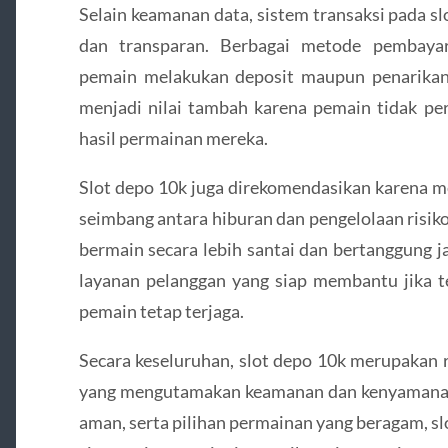
Selain keamanan data, sistem transaksi pada sl
dan transparan. Berbagai metode pembaya
pemain melakukan deposit maupun penarikan d
menjadi nilai tambah karena pemain tidak p
hasil permainan mereka.
Slot depo 10k juga direkomendasikan karena 
seimbang antara hiburan dan pengelolaan risik
bermain secara lebih santai dan bertanggung 
layanan pelanggan yang siap membantu jika t
pemain tetap terjaga.
Secara keseluruhan, slot depo 10k merupakan 
yang mengutamakan keamanan dan kenyamanan.
aman, serta pilihan permainan yang beragam, sl