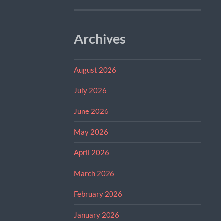
Archives
August 2026
July 2026
June 2026
May 2026
April 2026
March 2026
February 2026
January 2026