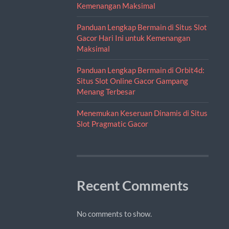
Kemenangan Maksimal
Panduan Lengkap Bermain di Situs Slot
Gacor Hari Ini untuk Kemenangan
Maksimal
Panduan Lengkap Bermain di Orbit4d:
Situs Slot Online Gacor Gampang
Menang Terbesar
Menemukan Keseruan Dinamis di Situs
Slot Pragmatic Gacor
Recent Comments
No comments to show.