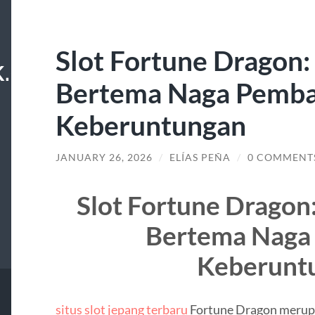
Slot Fortune Dragon:
K.COM
Bertema Naga Pemb
Keberuntungan
JANUARY 26, 2026
/
ELÍAS PEÑA
/
0 COMMENT
Slot Fortune Dragon
Bertema Nag
Keberunt
situs slot jepang terbaru
Fortune Dragon merupa