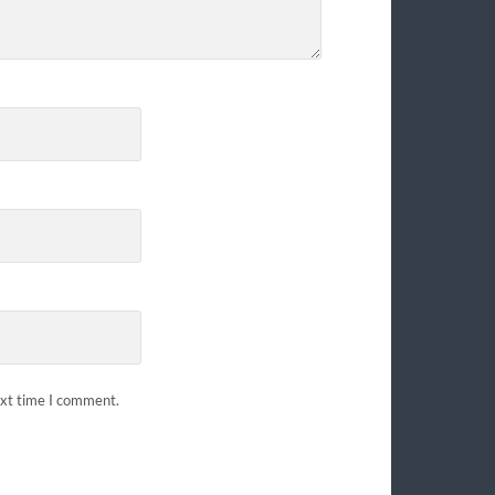
ext time I comment.