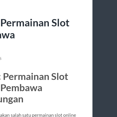
 Permainan Slot
awa
S
: Permainan Slot
a Pembawa
ungan
kan salah satu permainan slot online