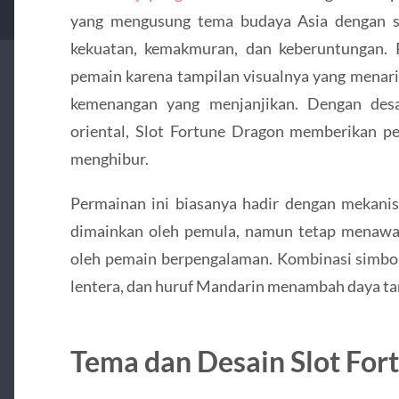
yang mengusung tema budaya Asia dengan s
kekuatan, kemakmuran, dan keberuntungan. 
pemain karena tampilan visualnya yang menarik
kemenangan yang menjanjikan. Dengan des
oriental, Slot Fortune Dragon memberikan p
menghibur.
Permainan ini biasanya hadir dengan mekan
dimainkan oleh pemula, namun tetap menawark
oleh pemain berpengalaman. Kombinasi simbol-
lentera, dan huruf Mandarin menambah daya tari
Tema dan Desain Slot For