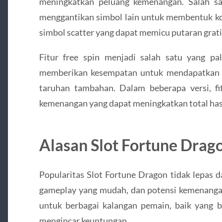
meningkatkan peluang kemenangan. Salah sa
menggantikan simbol lain untuk membentuk kom
simbol scatter yang dapat memicu putaran grat
Fitur free spin menjadi salah satu yang pa
memberikan kesempatan untuk mendapatkan
taruhan tambahan. Dalam beberapa versi, fit
kemenangan yang dapat meningkatkan total hasi
Alasan Slot Fortune Drag
Popularitas Slot Fortune Dragon tidak lepas d
gameplay yang mudah, dan potensi kemenangan
untuk berbagai kalangan pemain, baik yang
mengincar keuntungan.