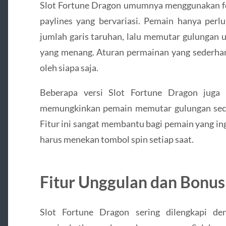
Slot Fortune Dragon umumnya menggunakan fo
paylines yang bervariasi. Pemain hanya perl
jumlah garis taruhan, lalu memutar gulungan
yang menang. Aturan permainan yang sederha
oleh siapa saja.
Beberapa versi Slot Fortune Dragon juga 
memungkinkan pemain memutar gulungan seca
Fitur ini sangat membantu bagi pemain yang in
harus menekan tombol spin setiap saat.
Fitur Unggulan dan Bonu
Slot Fortune Dragon sering dilengkapi de