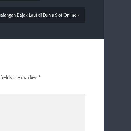
alangan Bajak Laut di Dunia Slot Online »
fields are marked
*