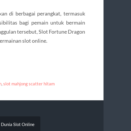
kan di berbagai perangkat, termasuk
sibilitas bagi pemain untuk bermain
nggulan tersebut, Slot Fortune Dragon
permainan slot online.
m
,
slot mahjong scatter hitam
 Dunia Slot Online