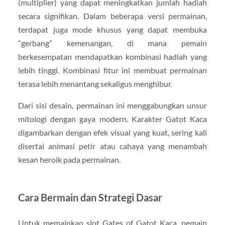
(multiplier) yang dapat meningkatkan jumlah hadiah
secara signifikan. Dalam beberapa versi permainan,
terdapat juga mode khusus yang dapat membuka
“gerbang” kemenangan, di mana pemain
berkesempatan mendapatkan kombinasi hadiah yang
lebih tinggi. Kombinasi fitur ini membuat permainan
terasa lebih menantang sekaligus menghibur.
Dari sisi desain, permainan ini menggabungkan unsur
mitologi dengan gaya modern. Karakter Gatot Kaca
digambarkan dengan efek visual yang kuat, sering kali
disertai animasi petir atau cahaya yang menambah
kesan heroik pada permainan.
Cara Bermain dan Strategi Dasar
Untuk memainkan slot
Gates of Gatot Kaca
, pemain