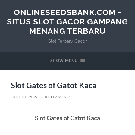
ONLINESEEDSBANK.COM -
SITUS SLOT GACOR GAMPANG
MENANG TERBARU
Slot Terbaru Gacor
SHOW MENU
Slot Gates of Gatot Kaca
JUNE 21, 2026
/
0 COMMENTS
Slot
Gates of Gatot Kaca