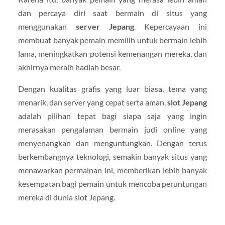
dan percaya diri saat bermain di situs yang
menggunakan
server Jepang
. Kepercayaan ini
membuat banyak pemain memilih untuk bermain lebih
lama, meningkatkan potensi kemenangan mereka, dan
akhirnya meraih hadiah besar.
Dengan kualitas grafis yang luar biasa, tema yang
menarik, dan server yang cepat serta aman,
slot Jepang
adalah pilihan tepat bagi siapa saja yang ingin
merasakan pengalaman bermain judi online yang
menyenangkan dan menguntungkan. Dengan terus
berkembangnya teknologi, semakin banyak situs yang
menawarkan permainan ini, memberikan lebih banyak
kesempatan bagi pemain untuk mencoba peruntungan
mereka di dunia slot Jepang.