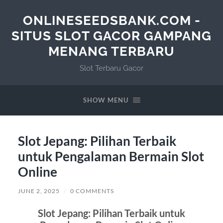
ONLINESEEDSBANK.COM -
SITUS SLOT GACOR GAMPANG
MENANG TERBARU
Slot Terbaru Gacor
SHOW MENU
Slot Jepang: Pilihan Terbaik
untuk Pengalaman Bermain Slot
Online
JUNE 2, 2025
/
0 COMMENTS
Slot Jepang: Pilihan Terbaik untuk