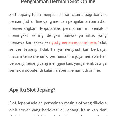
Pengalaman Bermain Slot Online
Slot Jepang telah menjadi pilihan utama bagi banyak
pemain judi online yang mencari pengalaman baru dan
menyenangkan. Popularitas permainan ini semakin
meningkat seiring dengan banyaknya situs yang
menawarkan akses ke
nypdgreenacres.com/menu/
slot
server Jepang
. Tidak hanya menghadirkan berbagai
macam tema menarik, permainan ini juga menawarkan
peluang menang yang menggiurkan, yang membuatnya
semakin populer di kalangan penggemar judi online.
Apa Itu Slot Jepang?
Slot Jepang adalah permainan mesin slot yang dikelola
oleh server yang berlokasi di Jepang. Keunikan dari