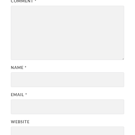
COMMENT
*
NAME
*
EMAIL
*
WEBSITE