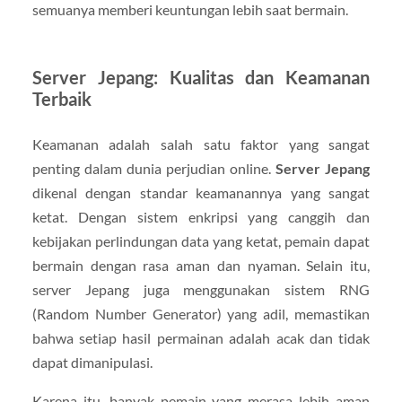
semuanya memberi keuntungan lebih saat bermain.
Server Jepang: Kualitas dan Keamanan
Terbaik
Keamanan adalah salah satu faktor yang sangat
penting dalam dunia perjudian online.
Server Jepang
dikenal dengan standar keamanannya yang sangat
ketat. Dengan sistem enkripsi yang canggih dan
kebijakan perlindungan data yang ketat, pemain dapat
bermain dengan rasa aman dan nyaman. Selain itu,
server Jepang juga menggunakan sistem RNG
(Random Number Generator) yang adil, memastikan
bahwa setiap hasil permainan adalah acak dan tidak
dapat dimanipulasi.
Karena itu, banyak pemain yang merasa lebih aman