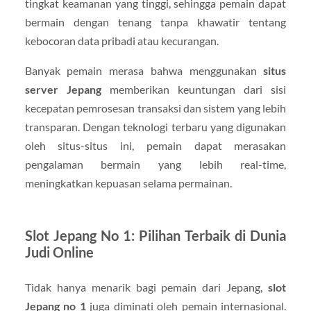
tingkat keamanan yang tinggi, sehingga pemain dapat
bermain dengan tenang tanpa khawatir tentang
kebocoran data pribadi atau kecurangan.
Banyak pemain merasa bahwa menggunakan
situs
server Jepang
memberikan keuntungan dari sisi
kecepatan pemrosesan transaksi dan sistem yang lebih
transparan. Dengan teknologi terbaru yang digunakan
oleh situs-situs ini, pemain dapat merasakan
pengalaman bermain yang lebih real-time,
meningkatkan kepuasan selama permainan.
Slot Jepang No 1: Pilihan Terbaik di Dunia
Judi Online
Tidak hanya menarik bagi pemain dari Jepang,
slot
Jepang no 1
juga diminati oleh pemain internasional.