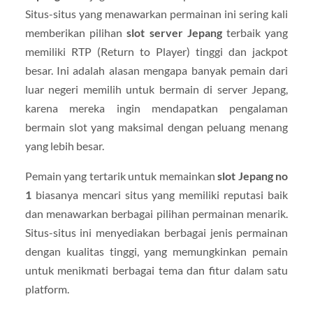
Situs-situs yang menawarkan permainan ini sering kali
memberikan pilihan
slot server Jepang
terbaik yang
memiliki RTP (Return to Player) tinggi dan jackpot
besar. Ini adalah alasan mengapa banyak pemain dari
luar negeri memilih untuk bermain di server Jepang,
karena mereka ingin mendapatkan pengalaman
bermain slot yang maksimal dengan peluang menang
yang lebih besar.
Pemain yang tertarik untuk memainkan
slot Jepang no
1
biasanya mencari situs yang memiliki reputasi baik
dan menawarkan berbagai pilihan permainan menarik.
Situs-situs ini menyediakan berbagai jenis permainan
dengan kualitas tinggi, yang memungkinkan pemain
untuk menikmati berbagai tema dan fitur dalam satu
platform.