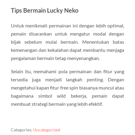
Tips Bermain Lucky Neko
Untuk menikmati permainan ini dengan lebih optimal,
pemain disarankan untuk mengatur modal dengan
bijak sebelum mulai bermain. Menentukan batas
kemenangan dan kekalahan dapat membantu menjaga
pengalaman bermain tetap menyenangkan.
Selain itu, memahami pola permainan dan fitur yang
tersedia juga menjadi langkah penting. Dengan
mengetahui kapan fitur free spin biasanya muncul atau
bagaimana simbol wild bekerja, pemain dapat
membuat strategi bermain yang lebih efektif.
Categories:
Uncategorized