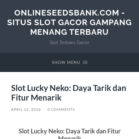
ONLINESEEDSBANK.COM -
SITUS SLOT GACOR GAMPANG
MENANG TERBARU
Slot Terbaru Gacor
SHOW MENU
Slot Lucky Neko: Daya Tarik dan
Fitur Menarik
APRIL 12, 2026
/
0 COMMENTS
Slot Lucky Neko: Daya Tarik dan Fitur
Menarik