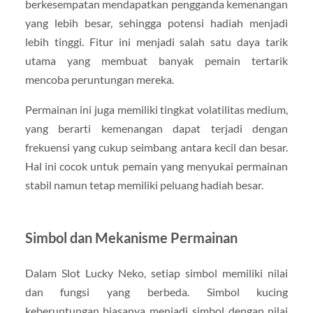
berkesempatan mendapatkan pengganda kemenangan
yang lebih besar, sehingga potensi hadiah menjadi
lebih tinggi. Fitur ini menjadi salah satu daya tarik
utama yang membuat banyak pemain tertarik
mencoba peruntungan mereka.
Permainan ini juga memiliki tingkat volatilitas medium,
yang berarti kemenangan dapat terjadi dengan
frekuensi yang cukup seimbang antara kecil dan besar.
Hal ini cocok untuk pemain yang menyukai permainan
stabil namun tetap memiliki peluang hadiah besar.
Simbol dan Mekanisme Permainan
Dalam Slot Lucky Neko, setiap simbol memiliki nilai
dan fungsi yang berbeda. Simbol kucing
keberuntungan biasanya menjadi simbol dengan nilai