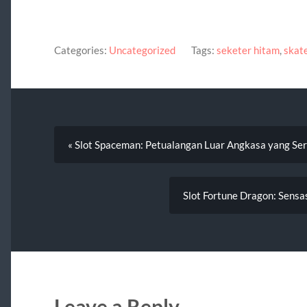
Categories:
Uncategorized
Tags:
seketer hitam
,
skat
« Slot Spaceman: Petualangan Luar Angkasa yang Se
Slot Fortune Dragon: Sens
Leave a Reply