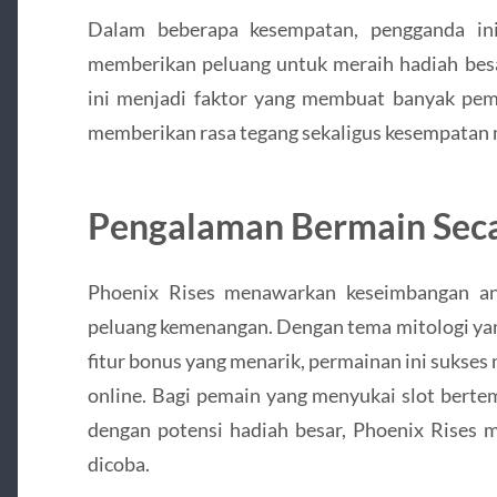
Dalam beberapa kesempatan, pengganda ini 
memberikan peluang untuk meraih hadiah bes
ini menjadi faktor yang membuat banyak pem
memberikan rasa tegang sekaligus kesempatan
Pengalaman Bermain Seca
Phoenix Rises menawarkan keseimbangan an
peluang kemenangan. Dengan tema mitologi yang 
fitur bonus yang menarik, permainan ini sukses
online. Bagi pemain yang menyukai slot bert
dengan potensi hadiah besar, Phoenix Rises m
dicoba.