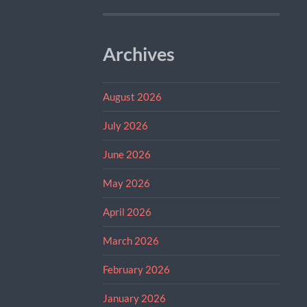
Archives
August 2026
July 2026
June 2026
May 2026
April 2026
March 2026
February 2026
January 2026