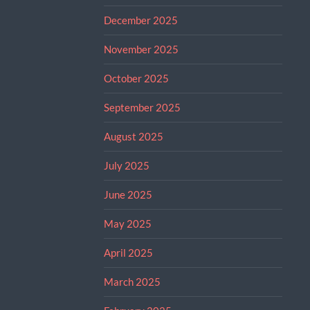
December 2025
November 2025
October 2025
September 2025
August 2025
July 2025
June 2025
May 2025
April 2025
March 2025