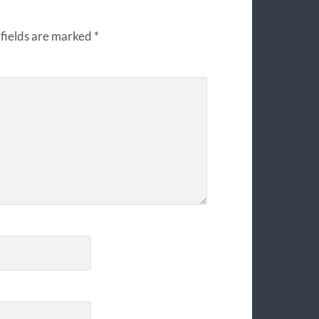
fields are marked
*