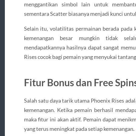
menggantikan simbol lain untuk membant
sementara Scatter biasanya menjadi kunci untu
Selain itu, volatilitas permainan berada pada 
kemenangan besar mungkin tidak selal
mendapatkannya hasilnya dapat sangat memu
Rises cocok bagi pemain yang menyukai tantanga
Fitur Bonus dan Free Spin
Salah satu daya tarik utama Phoenix Rises adal
kemenangan. Ketika pemain berhasil mendapat
maka fitur ini akan aktif. Pemain dapat menik
yang terus meningkat pada setiap kemenangan.