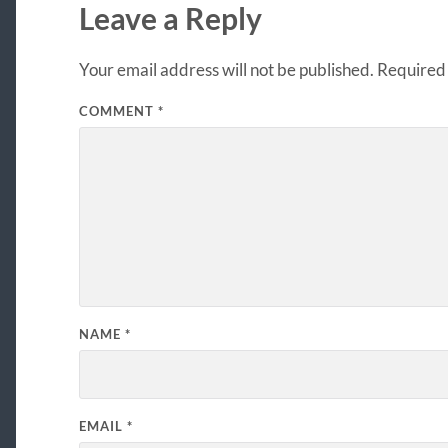
Leave a Reply
Your email address will not be published.
Required 
COMMENT
*
NAME
*
EMAIL
*