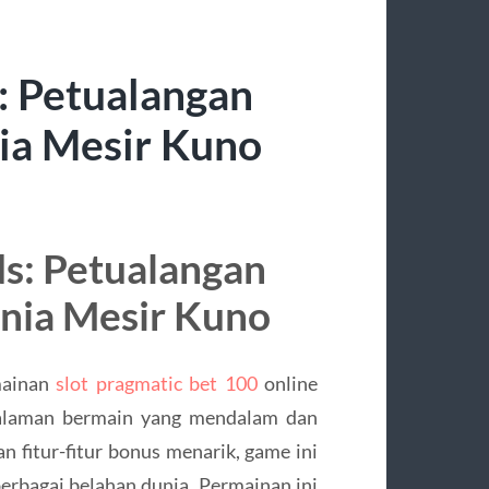
s: Petualangan
ia Mesir Kuno
ds: Petualangan
nia Mesir Kuno
mainan
slot pragmatic bet 100
online
alaman bermain yang mendalam dan
 fitur-fitur bonus menarik, game ini
berbagai belahan dunia. Permainan ini