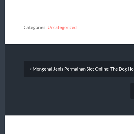
Categories:
Uncategorized
« Mengenal Jenis Permainan Slot Online: The Dog 