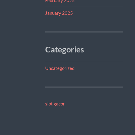
February 2025
January 2025
Categories
Uncategorized
slot gacor