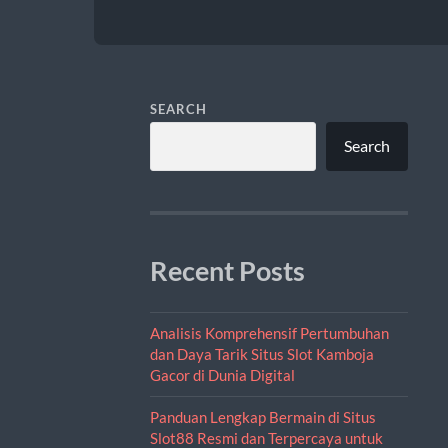
SEARCH
Search
Recent Posts
Analisis Komprehensif Pertumbuhan
dan Daya Tarik Situs Slot Kamboja
Gacor di Dunia Digital
Panduan Lengkap Bermain di Situs
Slot88 Resmi dan Terpercaya untuk