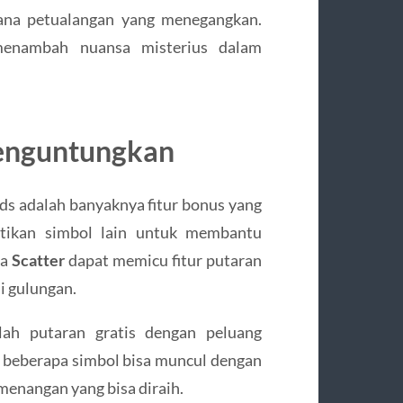
sana petualangan yang menegangkan.
menambah nuansa misterius dalam
Menguntungkan
ids adalah banyaknya fitur bonus yang
tikan simbol lain untuk membantu
ra
Scatter
dapat memicu fitur putaran
di gulungan.
lah putaran gratis dengan peluang
, beberapa simbol bisa muncul dengan
emenangan yang bisa diraih.