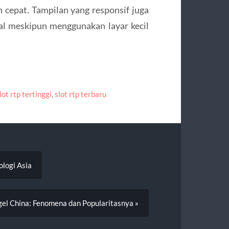
 cepat. Tampilan yang responsif juga
l meskipun menggunakan layar kecil
lot rtp tertinggi
,
slot rtp terbaru
ologi Asia
el China: Fenomena dan Popularitasnya »