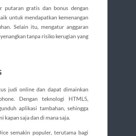
r putaran gratis dan bonus dengan
rbaik untuk mendapatkan kemenangan
han. Selain itu, mengatur anggaran
yenangkan tanpa risiko kerugian yang
s
tus judi online dan dapat dimainkan
phone. Dengan teknologi HTML5,
gunduh aplikasi tambahan, sehingga
i kapan saja dan di mana saja.
ce semakin populer, terutama bagi