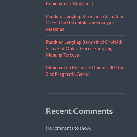
Kemenangan Maksimal
Panduan Lengkap Bermain di Situs Slot
Gacor Hari Ini untuk Kemenangan
Maksimal
Panduan Lengkap Bermain di Orbit4d:
Situs Slot Online Gacor Gampang
Menang Terbesar
Menemukan Keseruan Dinamis di Situs
Slot Pragmatic Gacor
Recent Comments
No comments to show.