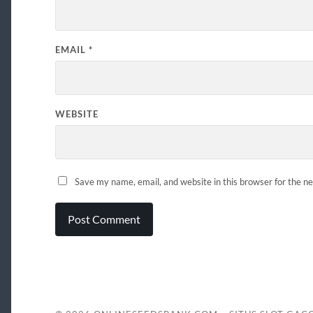
EMAIL
*
WEBSITE
Save my name, email, and website in this browser for the n