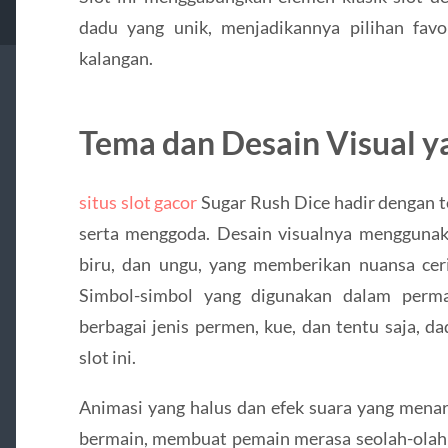
dadu yang unik, menjadikannya pilihan favo
kalangan.
Tema dan Desain Visual 
situs slot gacor
Sugar Rush Dice hadir dengan t
serta menggoda. Desain visualnya menggunaka
biru, dan ungu, yang memberikan nuansa ce
Simbol-simbol yang digunakan dalam perma
berbagai jenis permen, kue, dan tentu saja, d
slot ini.
Animasi yang halus dan efek suara yang men
bermain, membuat pemain merasa seolah-olah 