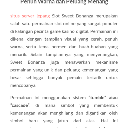
Penuh Warna dan Peluang Menang
situs server jepang
Slot Sweet Bonanza merupakan
salah satu permainan slot online yang sangat populer
di kalangan pecinta game kasino digital. Permainan ini
dikenal dengan tampilan visual yang cerah, penuh
warna, serta tema permen dan buah-buahan yang
menarik. Selain tampilannya yang menyenangkan,
Sweet Bonanza juga menawarkan mekanisme
permainan yang unik dan peluang kemenangan yang
besar sehingga banyak pemain tertarik untuk
mencobanya.
Permainan ini menggunakan sistem
“tumble” atau
“cascade”
, di mana simbol yang membentuk
kemenangan akan menghilang dan digantikan oleh
simbol baru yang jatuh dari atas. Hal ini