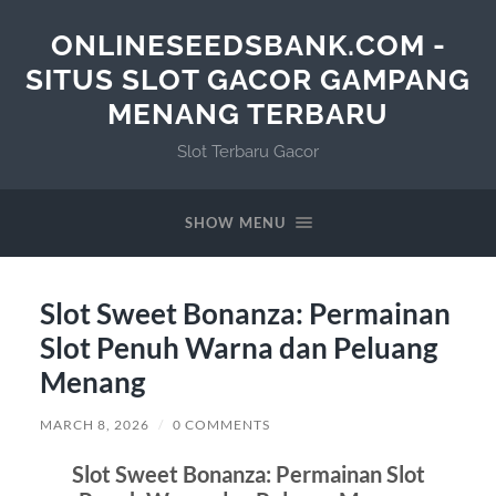
ONLINESEEDSBANK.COM -
SITUS SLOT GACOR GAMPANG
MENANG TERBARU
Slot Terbaru Gacor
SHOW MENU
Slot Sweet Bonanza: Permainan
Slot Penuh Warna dan Peluang
Menang
MARCH 8, 2026
/
0 COMMENTS
Slot Sweet Bonanza: Permainan Slot