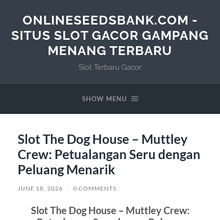
ONLINESEEDSBANK.COM -
SITUS SLOT GACOR GAMPANG
MENANG TERBARU
Slot Terbaru Gacor
SHOW MENU
Slot The Dog House – Muttley
Crew: Petualangan Seru dengan
Peluang Menarik
JUNE 18, 2026
/
0 COMMENTS
Slot The Dog House – Muttley Crew: