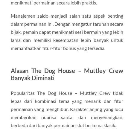
menikmati permainan secara lebih praktis.
Manajemen saldo menjadi salah satu aspek penting
dalam permainan ini. Dengan mengatur taruhan secara
bijak, pemain dapat menikmati sesi bermain yang lebih
lama dan memiliki kesempatan lebih banyak untuk
memanfaatkan fitur-fitur bonus yang tersedia.
Alasan The Dog House – Muttley Crew
Banyak Diminati
Popularitas The Dog House – Muttley Crew tidak
lepas dari kombinasi tema yang menarik dan fitur
permainan yang menghibur. Karakter anjing yang lucu
memberikan nuansa santai dan menyenangkan,
berbeda dari banyak permainan slot bertema klasik.