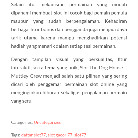
Selain itu, mekanisme permainan yang mudah
dipahami membuat slot ini cocok bagi pemain pemula
maupun yang sudah berpengalaman. Kehadiran
berbagai fitur bonus dan pengganda juga menjadi daya
tarik utama karena mampu menghadirkan potensi
hadiah yang menarik dalam setiap sesi permainan.
Dengan tampilan visual yang berkualitas, fitur
interaktif, serta tema yang unik, Slot The Dog House –
Muttley Crew menjadi salah satu pilihan yang sering
dicari oleh penggemar permainan slot online yang
menginginkan hiburan sekaligus pengalaman bermain
yang seru.
Categories:
Uncategorized
Tags:
daftar slot77
,
slot gacor 77
,
slot77