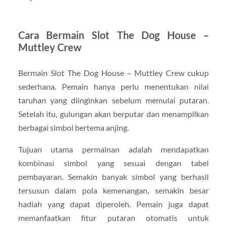
Cara Bermain Slot The Dog House –
Muttley Crew
Bermain Slot The Dog House – Muttley Crew cukup
sederhana. Pemain hanya perlu menentukan nilai
taruhan yang diinginkan sebelum memulai putaran.
Setelah itu, gulungan akan berputar dan menampilkan
berbagai simbol bertema anjing.
Tujuan utama permainan adalah mendapatkan
kombinasi simbol yang sesuai dengan tabel
pembayaran. Semakin banyak simbol yang berhasil
tersusun dalam pola kemenangan, semakin besar
hadiah yang dapat diperoleh. Pemain juga dapat
memanfaatkan fitur putaran otomatis untuk