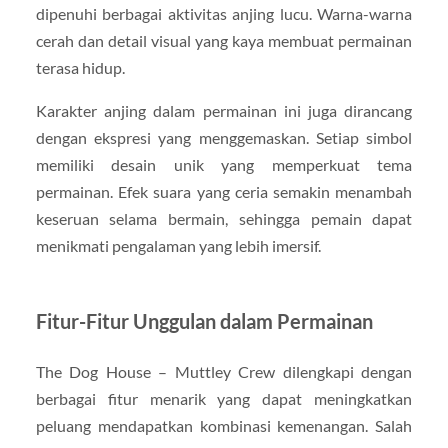
dipenuhi berbagai aktivitas anjing lucu. Warna-warna
cerah dan detail visual yang kaya membuat permainan
terasa hidup.
Karakter anjing dalam permainan ini juga dirancang
dengan ekspresi yang menggemaskan. Setiap simbol
memiliki desain unik yang memperkuat tema
permainan. Efek suara yang ceria semakin menambah
keseruan selama bermain, sehingga pemain dapat
menikmati pengalaman yang lebih imersif.
Fitur-Fitur Unggulan dalam Permainan
The Dog House – Muttley Crew dilengkapi dengan
berbagai fitur menarik yang dapat meningkatkan
peluang mendapatkan kombinasi kemenangan. Salah