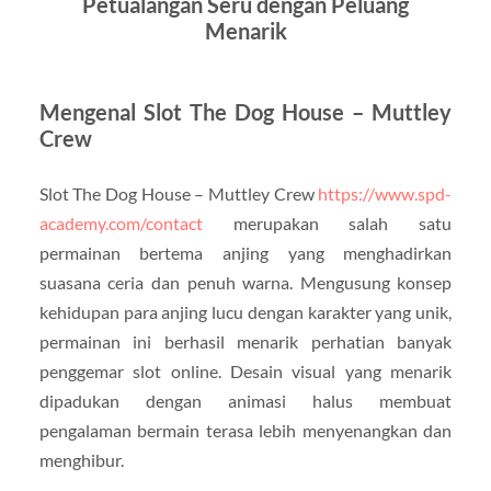
Petualangan Seru dengan Peluang
Menarik
Mengenal Slot The Dog House – Muttley
Crew
Slot The Dog House – Muttley Crew
https://www.spd-
academy.com/contact
merupakan salah satu
permainan bertema anjing yang menghadirkan
suasana ceria dan penuh warna. Mengusung konsep
kehidupan para anjing lucu dengan karakter yang unik,
permainan ini berhasil menarik perhatian banyak
penggemar slot online. Desain visual yang menarik
dipadukan dengan animasi halus membuat
pengalaman bermain terasa lebih menyenangkan dan
menghibur.