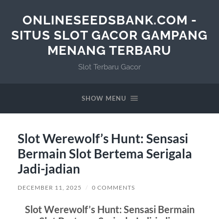
ONLINESEEDSBANK.COM -
SITUS SLOT GACOR GAMPANG
MENANG TERBARU
Slot Terbaru Gacor
SHOW MENU
Slot Werewolf’s Hunt: Sensasi
Bermain Slot Bertema Serigala
Jadi-jadian
DECEMBER 11, 2025
/
0 COMMENTS
Slot Werewolf’s Hunt: Sensasi Bermain