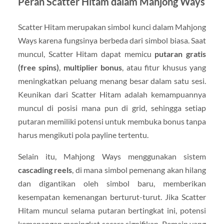
Peran Scatter Hitam dalam Mahjong Ways
Scatter Hitam merupakan simbol kunci dalam Mahjong
Ways karena fungsinya berbeda dari simbol biasa. Saat
muncul, Scatter Hitam dapat memicu
putaran gratis
(free spins)
,
multiplier bonus
, atau fitur khusus yang
meningkatkan peluang menang besar dalam satu sesi.
Keunikan dari Scatter Hitam adalah kemampuannya
muncul di posisi mana pun di grid, sehingga setiap
putaran memiliki potensi untuk membuka bonus tanpa
harus mengikuti pola payline tertentu.
Selain itu, Mahjong Ways menggunakan sistem
cascading reels
, di mana simbol pemenang akan hilang
dan digantikan oleh simbol baru, memberikan
kesempatan kemenangan berturut-turut. Jika Scatter
Hitam muncul selama putaran bertingkat ini, potensi
kemenangan meningkat secara signifikan. Pemain yang