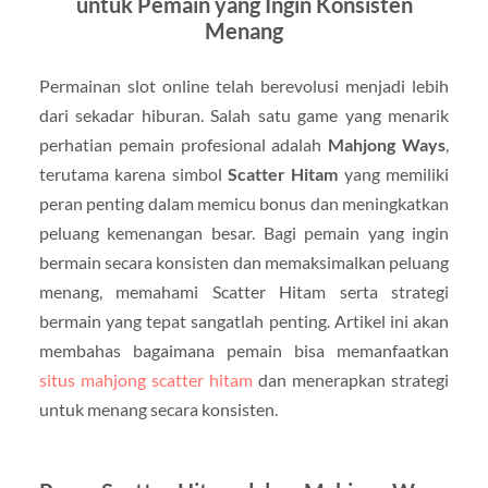
untuk Pemain yang Ingin Konsisten
Menang
Permainan slot online telah berevolusi menjadi lebih
dari sekadar hiburan. Salah satu game yang menarik
perhatian pemain profesional adalah
Mahjong Ways
,
terutama karena simbol
Scatter Hitam
yang memiliki
peran penting dalam memicu bonus dan meningkatkan
peluang kemenangan besar. Bagi pemain yang ingin
bermain secara konsisten dan memaksimalkan peluang
menang, memahami Scatter Hitam serta strategi
bermain yang tepat sangatlah penting. Artikel ini akan
membahas bagaimana pemain bisa memanfaatkan
situs mahjong scatter hitam
dan menerapkan strategi
untuk menang secara konsisten.