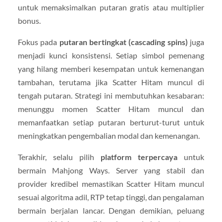
untuk memaksimalkan putaran gratis atau multiplier
bonus.
Fokus pada
putaran bertingkat (cascading spins)
juga
menjadi kunci konsistensi. Setiap simbol pemenang
yang hilang memberi kesempatan untuk kemenangan
tambahan, terutama jika Scatter Hitam muncul di
tengah putaran. Strategi ini membutuhkan kesabaran:
menunggu momen Scatter Hitam muncul dan
memanfaatkan setiap putaran berturut-turut untuk
meningkatkan pengembalian modal dan kemenangan.
Terakhir, selalu pilih
platform terpercaya
untuk
bermain Mahjong Ways. Server yang stabil dan
provider kredibel memastikan Scatter Hitam muncul
sesuai algoritma adil, RTP tetap tinggi, dan pengalaman
bermain berjalan lancar. Dengan demikian, peluang