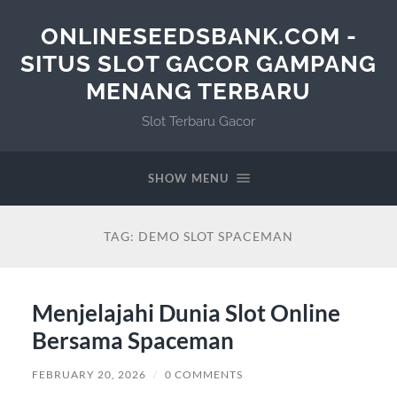
ONLINESEEDSBANK.COM -
SITUS SLOT GACOR GAMPANG
MENANG TERBARU
Slot Terbaru Gacor
SHOW MENU
TAG:
DEMO SLOT SPACEMAN
Menjelajahi Dunia Slot Online
Bersama Spaceman
FEBRUARY 20, 2026
/
0 COMMENTS