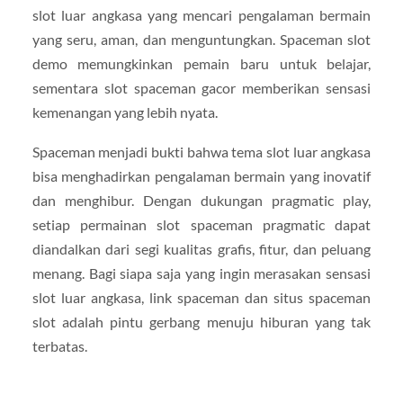
slot luar angkasa yang mencari pengalaman bermain
yang seru, aman, dan menguntungkan. Spaceman slot
demo memungkinkan pemain baru untuk belajar,
sementara slot spaceman gacor memberikan sensasi
kemenangan yang lebih nyata.
Spaceman menjadi bukti bahwa tema slot luar angkasa
bisa menghadirkan pengalaman bermain yang inovatif
dan menghibur. Dengan dukungan pragmatic play,
setiap permainan slot spaceman pragmatic dapat
diandalkan dari segi kualitas grafis, fitur, dan peluang
menang. Bagi siapa saja yang ingin merasakan sensasi
slot luar angkasa, link spaceman dan situs spaceman
slot adalah pintu gerbang menuju hiburan yang tak
terbatas.