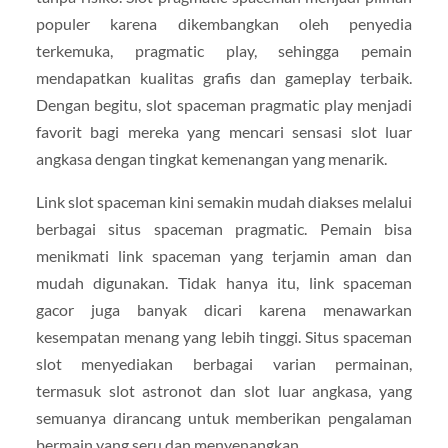
populer karena dikembangkan oleh penyedia
terkemuka, pragmatic play, sehingga pemain
mendapatkan kualitas grafis dan gameplay terbaik.
Dengan begitu, slot spaceman pragmatic play menjadi
favorit bagi mereka yang mencari sensasi slot luar
angkasa dengan tingkat kemenangan yang menarik.
Link slot spaceman kini semakin mudah diakses melalui
berbagai situs spaceman pragmatic. Pemain bisa
menikmati link spaceman yang terjamin aman dan
mudah digunakan. Tidak hanya itu, link spaceman
gacor juga banyak dicari karena menawarkan
kesempatan menang yang lebih tinggi. Situs spaceman
slot menyediakan berbagai varian permainan,
termasuk slot astronot dan slot luar angkasa, yang
semuanya dirancang untuk memberikan pengalaman
bermain yang seru dan menyenangkan.