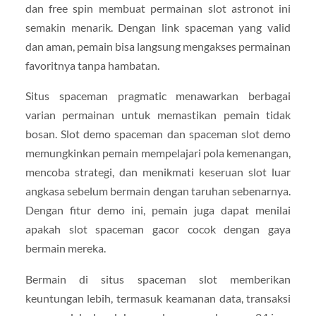
dan free spin membuat permainan slot astronot ini
semakin menarik. Dengan link spaceman yang valid
dan aman, pemain bisa langsung mengakses permainan
favoritnya tanpa hambatan.
Situs spaceman pragmatic menawarkan berbagai
varian permainan untuk memastikan pemain tidak
bosan. Slot demo spaceman dan spaceman slot demo
memungkinkan pemain mempelajari pola kemenangan,
mencoba strategi, dan menikmati keseruan slot luar
angkasa sebelum bermain dengan taruhan sebenarnya.
Dengan fitur demo ini, pemain juga dapat menilai
apakah slot spaceman gacor cocok dengan gaya
bermain mereka.
Bermain di situs spaceman slot memberikan
keuntungan lebih, termasuk keamanan data, transaksi