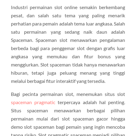
Industri permainan slot online semakin berkembang
pesat, dan salah satu tema yang paling menarik
perhatian para pemain adalah tema luar angkasa. Salah
satu permainan yang sedang naik daun adalah
Spaceman. Spaceman slot menawarkan pengalaman
berbeda bagi para penggemar slot dengan grafis luar
angkasa yang memukau dan fitur bonus yang
menggiurkan. Slot spaceman tidak hanya menawarkan
hiburan, tetapi juga peluang menang yang tinggi
melalui berbagai fitur interaktif yang tersedia.
Bagi pecinta permainan slot, menemukan situs slot
spaceman pragmatic
terpercaya adalah hal penting.
Situs spaceman menawarkan berbagai pilihan
permainan mulai dari slot spaceman gacor hingga
demo slot spaceman bagi pemain yang ingin mencoba
tanpa risiko. Slot pragmatic spaceman menjadi pilihan